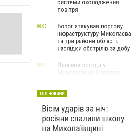
системи охолодження
повітря
Ворог атакував портову
08:05
інфраструктуру Миколаєва
та три райони області:
наслідки обстрілів за добу
Прогноз погоди у
08:02
Миколаєві на 8 серпня:
зміни та дощі
ТОП НОВИНИ
Вісім ударів за ніч:
росіяни спалили школу
на Миколаївщині