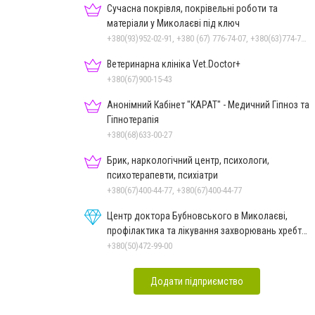
Сучасна покрівля, покрівельні роботи та
матеріали у Миколаєві під ключ
+380(93)952-02-91, +380 (67) 776-74-07, +380(63)774-77-47
Ветеринарна клініка Vet.Doctor+
+380(67)900-15-43
Анонімний Кабінет "КАРАТ" - Медичний Гіпноз та
Гіпнотерапія
+380(68)633-00-27
Брик, наркологічний центр, психологи,
психотерапевти, психіатри
+380(67)400-44-77, +380(67)400-44-77
Центр доктора Бубновського в Миколаєві,
профілактика та лікування захворювань хребта
і суглобів
+380(50)472-99-00
Додати підприємство