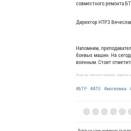
совместного ремонта БТ
Директор НТРЗ Вячеслав
Напомним, преподавател
боевых машин. На сегод
военным. Стоит отметит
Якщо ви помітили помилку, виділіть нео
#БТР
#АТО
#могилянка
Діліться цією новиною та підп