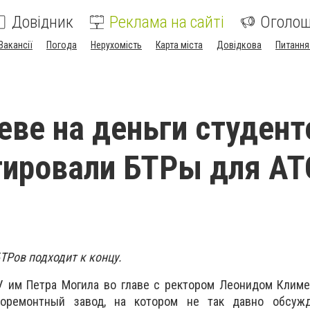
Довідник
Реклама на сайті
Оголо
Вакансії
Погода
Нерухомість
Карта міста
Довідкова
Питання
еве на деньги студент
ировали БТРы для АТ
ТРов подходит к концу.
У им Петра Могила во главе с ректором Леонидом Климе
зоремонтный завод, на котором не так давно обсуж