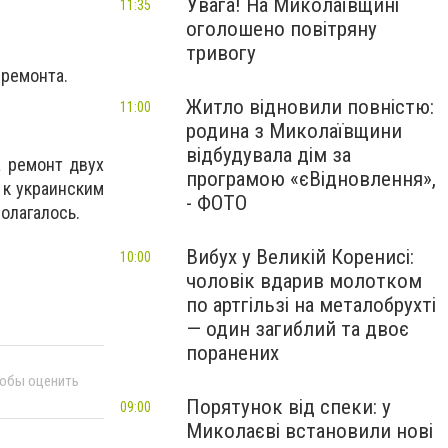
Увага! На Миколаївщині
11:35
оголошено повітряну
тривогу
 ремонта.
Житло відновили повністю:
11:00
родина з Миколаївщини
відбудувала дім за
а ремонт двух
програмою «єВідновлення»,
 к украинским
- ФОТО
олагалось.
Вибух у Великій Коренисі:
10:00
чоловік вдарив молотком
по артгільзі на металобрухті
— один загиблий та двоє
поранених
тобы оценить
Порятунок від спеки: у
09:00
Миколаєві встановили нові