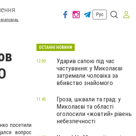
шення
Рус
-відповідь
ОСТАННІ НОВИНИ
ов
Ударив сапою під час
12:00
частування: у Миколаєві
О
затримали чоловіка за
вбивство знайомого
Гроза, шквали та град: у
11:45
Миколаєві та області
оголосили «жовтий» рівень
небезпечності
нко посетили
дался вопрос