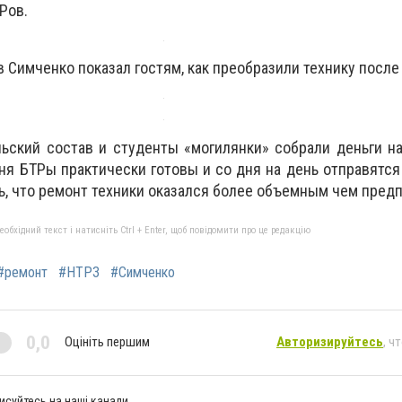
Ров.
 Симченко показал гостям, как преобразили технику после
ьский состав и студенты «могилянки» собрали деньги н
ня БТРы практически готовы и со дня на день отправятся
ь, что ремонт техники оказался более объемным чем предп
бхідний текст і натисніть Ctrl + Enter, щоб повідомити про це редакцію
#ремонт
#НТРЗ
#Симченко
0,0
Оцініть першим
Авторизируйтесь
, ч
исуйтесь на наші канали