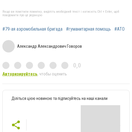
Якщо ви помітили помилку, виділіть необхідний текст і натисніть Ctrl + Enter, щоб
повідомити про це редакцію
#79-ая аэромобильная бригада
#гуманитарная помощь
#АТО
Александр Александрович Говоров
0,0
Авторизируйтесь
, чтобы оценить
Діліться цією новиною та підписуйтесь на наші канали