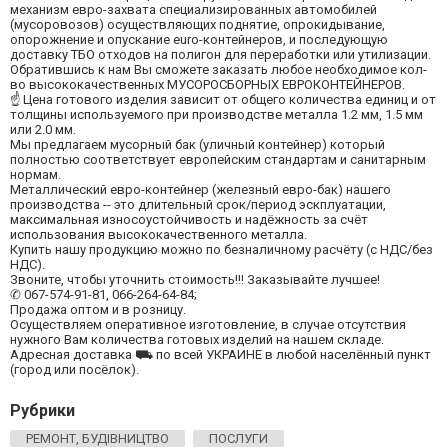
механизм евро-захвата специализированных автомобилей
(мусоровозов) осуществляющих поднятие, опрокидывание,
опорожнение и опускание euro-контейнеров, и последующую
доставку ТБО отходов на полигон для переработки или утилизации.
Обратившись к нам Вы сможете заказать любое необходимое кол-
во высококачественных МУСОРОСБОРНЫХ ЕВРОКОНТЕЙНЕРОВ.
☝ Цена готового изделия зависит от общего количества единиц и от
толщины используемого при производстве металла 1.2 мм, 1.5 мм
или 2.0 мм.
Мы предлагаем мусорный бак (уличный контейнер) который
полностью соответствует европейским стандартам и санитарным
нормам.
Металлический евро-контейнер (железный евро-бак) нашего
производства -- это длительный срок/период эскплуатации,
максимальная износоустойчивость и надёжность за счёт
использования высококачественного металла.
Купить нашу продукцию можно по безналичному расчёту (с НДС/без
НДС).
Звоните, чтобы уточнить стоимость!!! Заказывайте лучшее!
✆ 067-574-91-81, 066-264-64-84;
Продажа оптом и в розницу.
Осуществляем оперативное изготовление, в случае отсутствия
нужного Вам количества готовых изделий на нашем складе.
Адресная доставка ⛟ по всей УКРАИНЕ в любой населённый пункт
(город или посёлок).
Рубрики
РЕМОНТ, БУДІВНИЦТВО
ПОСЛУГИ