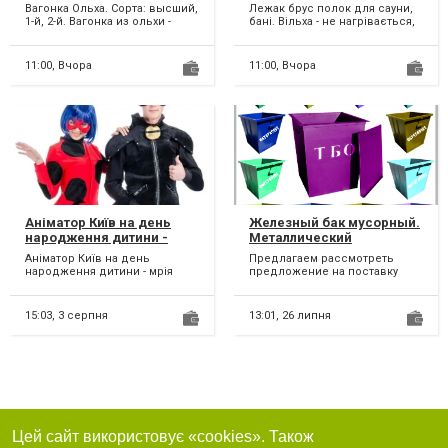
Вагонка Ольха. Сорта: высший,
Лежак брус полок для сауни,
1-й, 2-й. Вагонка из ольхи -
бані. Вільха - не нагрівається,
идеальный материал для
не боїться вологи. Товщина 25
отделки бани, с...
мм. Ши...
11:00,
Вчора
11:00,
Вчора
Аніматор Київ на день
Железный бак мусорный.
народження дитини -
Металлический
мрія кожної дитини.
контейнер для ТБО
Аніматор Київ на день
Предлагаем рассмотреть
мусора, отходов
народження дитини - мрія
предложение на поставку
кожної дитини. Наші аніматори
железных баков для
стануть кращими друзям...
хранения, сбора и вывоза на
утилиз...
15:03,
3 серпня
13:01,
26 липня
Цей сайт використовує «cookies». Також