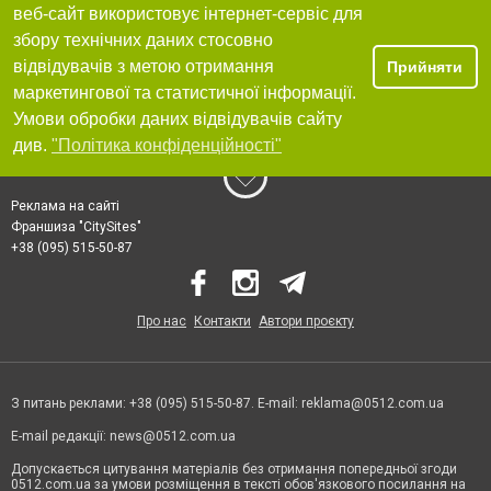
веб-сайт використовує інтернет-сервіс для
збору технічних даних стосовно
відвідувачів з метою отримання
Прийняти
маркетингової та статистичної інформації.
Умови обробки даних відвідувачів сайту
див.
"Політика конфіденційності"
Реклама на сайті
Франшиза "CitySites"
+38 (095) 515-50-87
Про нас
Контакти
Автори проєкту
З питань реклами: +38 (095) 515-50-87. E-mail:
reklama@0512.com.ua
E-mail редакції:
news@0512.com.ua
Допускається цитування матеріалів без отримання попередньої згоди
0512.com.ua за умови розміщення в тексті обов'язкового посилання на