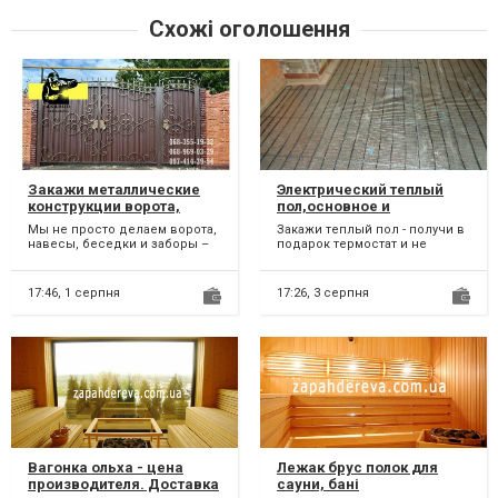
Схожі оголошення
Закажи металлические
Электрический теплый
конструкции ворота,
пол,основное и
навесы, решетки, мафы,
дополнительное
Мы не просто делаем ворота,
Закажи теплый пол - получи в
заборы
отопление
навесы, беседки и заборы –
подарок термостат и не
мы воплощаем ваш
только. Бесплатная доставка.
индивидуальный дизайн. Вся
Низкие цены. Возвр...
п...
17:46,
1 серпня
17:26,
3 серпня
Вагонка ольха - цена
Лежак брус полок для
производителя. Доставка
сауни, бані