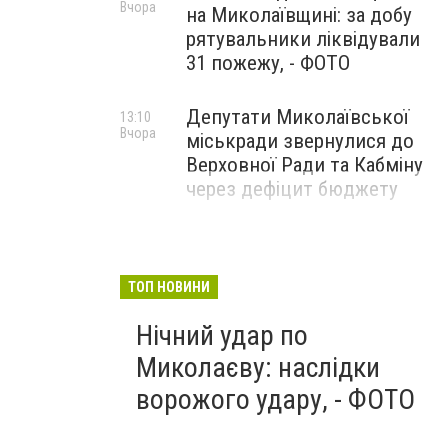
Вчора
на Миколаївщині: за добу
рятувальники ліквідували
31 пожежу, - ФОТО
Депутати Миколаївської
13:10
Вчора
міськради звернулися до
Верховної Ради та Кабміну
через дефіцит бюджету
ТОП НОВИНИ
Нічний удар по
Миколаєву: наслідки
ворожого удару, - ФОТО