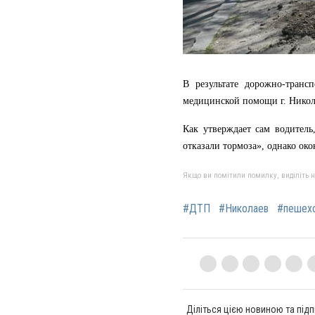
В результате дорожно-транс
медицинской помощи г. Никол
Как утверждает сам водитель
отказали тормоза», однако око
Якщо ви помітили помилку, виділіть нео
#ДТП
#Николаев
#пешех
Діліться цією новиною та підп