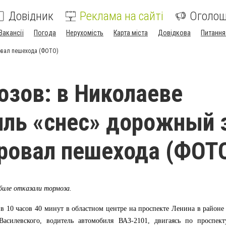
Довідник
Реклама на сайті
Оголо
Вакансії
Погода
Нерухомість
Карта міста
Довідкова
Питання
ровал пешехода (ФОТО)
озов: в Николаеве
ль «снес» дорожный 
ровал пешехода (ФОТ
биле отказали тормоза.
в 10 часов 40 минут в областном центре на проспекте Ленина в районе
Василевского, водитель автомобиля ВАЗ-2101, двигаясь по проспект