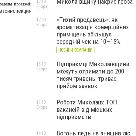
Миколаївщину накриє гроза
17:10
ределы проезжей
Вчора
автоинспекция
«Тихий продавець»: як
17:00
Вчора
ароматизація комерційних
приміщень збільшує
середній чек на 10–15%
НОВИНИ КОМПАНІЙ
Підприємці Миколаївщини
16:10
Вчора
можуть отримати до 200
тисяч гривень: триває
прийом заявок
Робота Миколаїв: ТОП
15:10
Вчора
вакансій від міських
підприємств
Вогонь ледь не знищив ліс
14:10