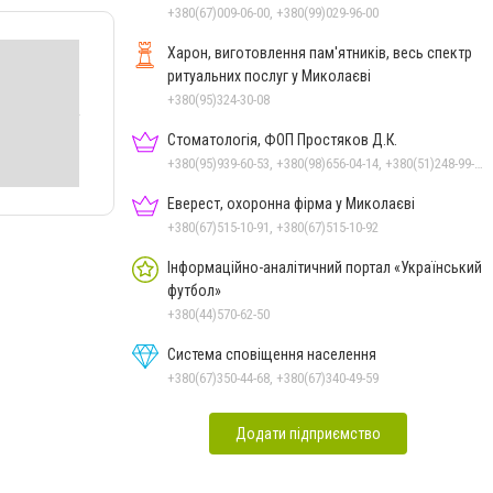
+380(67)009-06-00, +380(99)029-96-00
Харон, виготовлення пам'ятників, весь спектр
ритуальних послуг у Миколаєві
+380(95)324-30-08
Стоматологія, ФОП Простяков Д.К.
+380(95)939-60-53, +380(98)656-04-14, +380(51)248-99-08, +380(50)159-88-74
Еверест, охоронна фірма у Миколаєві
+380(67)515-10-91, +380(67)515-10-92
Інформаційно-аналітичний портал «Український
футбол»
+380(44)570-62-50
Система сповіщення населення
+380(67)350-44-68, +380(67)340-49-59
Додати підприємство