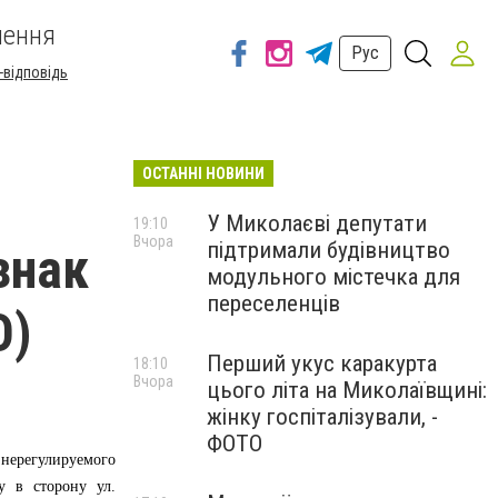
шення
Рус
-відповідь
ОСТАННІ НОВИНИ
У Миколаєві депутати
19:10
Вчора
підтримали будівництво
знак
модульного містечка для
переселенців
О)
Перший укус каракурта
18:10
Вчора
цього літа на Миколаївщині:
жінку госпіталізували, -
ФОТО
 нерегулируемого
у в сторону ул.