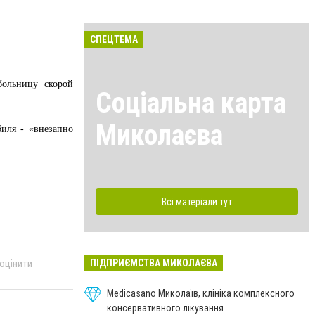
СПЕЦТЕМА
больницу скорой
Соціальна карта
Миколаєва
биля - «внезапно
Всі матеріали тут
 оцінити
ПІДПРИЄМСТВА МИКОЛАЄВА
Medicasano Миколаїв, клініка комплексного
консервативного лікування