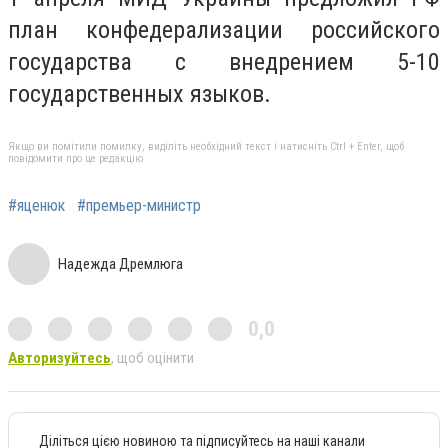
план конфедерализации российского
государства с внедрением 5-10
государственных языков.
Якщо ви помітили помилку, виділіть необхідний текст і натисніть Ctrl + Enter, щоб
повідомити про це редакцію
#яценюк
#премьер-министр
Надежда Дремлюга
0,0
Авторизуйтесь
, щоб оцінити
Діліться цією новиною та підписуйтесь на наші канали