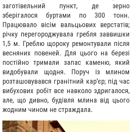
заготівельний пункт, де зерно
зберігалося буртами по 300 тонн.
Працювало вісім вальцьових верстатів;
річку перегороджувала гребля заввишки
1,5 м. Греблю щороку ремонтували після
весняних повеней. Для цього на березі
постійно тримали запас каменю, який
видобували щодня. Поруч із млином
розташовувався гранітний кар'єр; під час
вибухових робіт все навколо здригалося,
але, що дивно, будівля млина від цього
жодним чином не страждала.