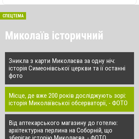
СПЕЦТЕМА
Миколаїв історичний
Зникла з карти Миколаєва за одну ніч:
історія Симеонівської церкви та її останні
фото
Місце, де вже 200 років досліджують зорі:
історія Миколаївської обсерваторії, - ФОТО
Від аптекарського магазину до готелю:
архітектурна перлина на Соборній, що
зберігає історію Миколаєва, - ФОТО