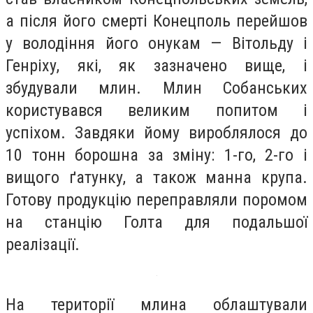
а після його смерті Конецполь перейшов
у володіння його онукам — Вітольду і
Генріху, які, як зазначено вище, і
збудували млин. Млин Собанських
користувався великим попитом і
успіхом. Завдяки йому вироблялося до
10 тонн борошна за зміну: 1-го, 2-го і
вищого ґатунку, а також манна крупа.
Готову продукцію переправляли поромом
на станцію Голта для подальшої
реалізації.
На території млина облаштували