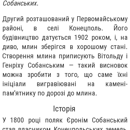
Собанських
.
Другий розташований у Первомайському
районі, в селі Конецполь. Його
будівництво датується 1902 роком, і, на
диво, млин зберігся в хорошому стані.
Створення млина приписують Вітольду і
Генріху Собанським — такий висновок
можна зробити з того, що саме їхні
ініціали вигравіювані на камені-
пам'ятнику по дорозі до млина.
Історія
У 1800 році поляк Єронім Собанський
став власником Конецпольських земель,