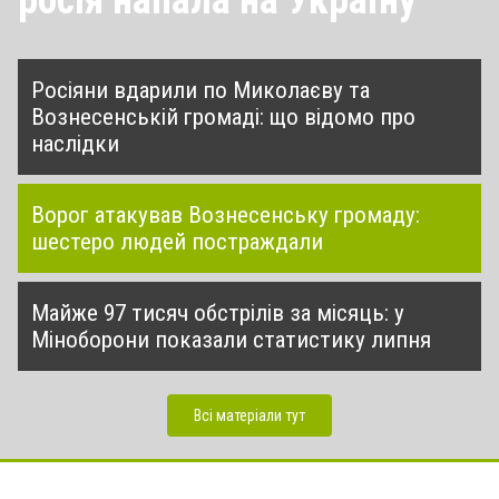
Росіяни вдарили по Миколаєву та
Вознесенській громаді: що відомо про
наслідки
Ворог атакував Вознесенську громаду:
шестеро людей постраждали
Майже 97 тисяч обстрілів за місяць: у
Міноборони показали статистику липня
Всі матеріали тут