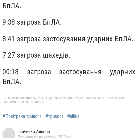
БпЛА.
9:38 загроза БпЛА.
8:41 загроза застосування ударних БпЛА.
7:27 загроза шахедів.
00:18 загроза застосування ударних
БпЛА.
Якщо ви помітили помилку, виділіть необхідний текст і натисніть Ctrl + Enter, щоб
повідомити про це редакцію
#Повітряна тривога
#тривога
#війна
Ткаченко Альона
Головна редакторка 0512.ua