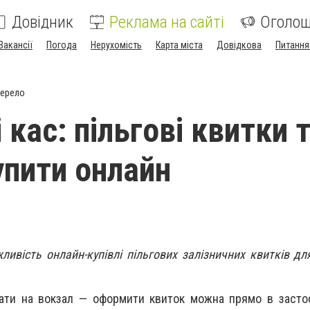
Довідник
Реклама на сайті
Оголо
Вакансії
Погода
Нерухомість
Карта міста
Довідкова
Питання
жерело
і кас: пільгові квитки 
пити онлайн
ливість онлайн-купівлі пільгових залізничних квитків дл
хати на вокзал — оформити квиток можна прямо в засто