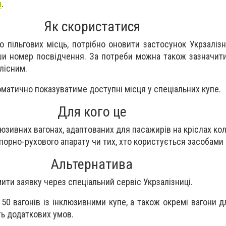
я
.
Як скористатися
 пільгових місць, потрібно оновити застосунок Укрзалізн
авши номер посвідчення. За потреби можна також зазначит
лісним.
оматично показуватиме доступні місця у спеціальних купе.
Для кого це
юзивних вагонах, адаптованих для пасажирів на кріслах кол
орно-рухового апарату чи тих, хто користується засобами р
Альтернатива
ити заявку через спеціальний сервіс Укрзалізниці.
д 50 вагонів із інклюзивними купе, а також окремі вагони
ть додаткових умов.