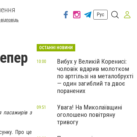
шення
Рус
-відповідь
ОСТАННІ НОВИНИ
тепер
Вибух у Великій Коренисі:
10:00
чоловік вдарив молотком
по артгільзі на металобрухті
— один загиблий та двоє
поранених
Увага! На Миколаївщині
09:51
я пасажирів з
оголошено повітряну
тривогу
сунку. Про це