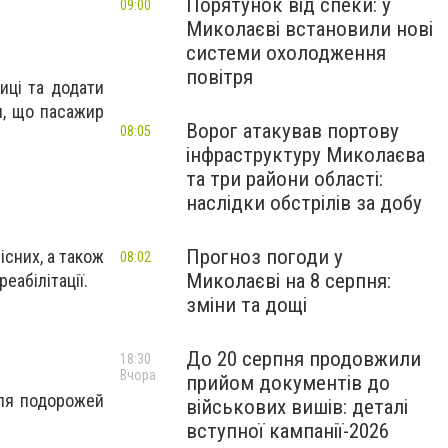
Порятунок від спеки: у
09:00
Миколаєві встановили нові
системи охолодження
повітря
иці та додати
и, що пасажир
Ворог атакував портову
08:05
інфраструктуру Миколаєва
та три райони області:
наслідки обстрілів за добу
Прогноз погоди у
існих, а також
08:02
Миколаєві на 8 серпня:
еабілітації.
зміни та дощі
До 20 серпня продовжили
18:30
Вчора
прийом документів до
 для подорожей
військових вишів: деталі
вступної кампанії-2026