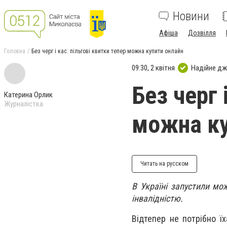
Новини
Афіша
Дозвілля
Головна
Без черг і кас: пільгові квитки тепер можна купити онлайн
09:30, 2 квітня
Надійне д
Без черг 
Катерина Орлик
Журналістка
можна ку
Читать на русском
В Україні запустили мож
інвалідністю.
Відтепер не потрібно ї