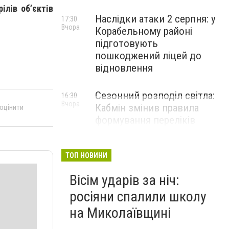
ілів об’єктів
Наслідки атаки 2 серпня: у
17:30
Вчора
Корабельному районі
підготовують
пошкоджений ліцей до
відновлення
Сезонний розподіл світла:
16:30
Вчора
Кабмін змінив правила
 оцінити
формування переліків
критичних об'єктів
ТОП НОВИНИ
Вісім ударів за ніч:
росіяни спалили школу
на Миколаївщині