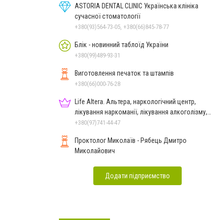
ASTORIA DENTAL CLINIC Українська клініка
сучасної стоматології
+380(93)564-73-05, +380(66)845-78-77
Блік - новинний таблоїд України
+380(99)489-93-31
Виготовлення печаток та штампів
+380(66)000-76-28
Life Altera. Альтера, наркологічний центр,
лікування наркоманії, лікування алкоголізму,
зняття ломки
+380(97)741-44-47
Проктолог Миколаїв - Рябець Дмитро
Миколайович
Додати підприємство