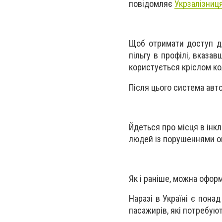
повідомляє
Укрзалізниц
Щоб отримати доступ до
пільгу в профілі, вказ
користується кріслом ко
Після цього система авт
Йдеться про місця в інкл
людей із порушеннями оп
Як і раніше, можна оформ
Наразі в Україні є пона
пасажирів, які потребую