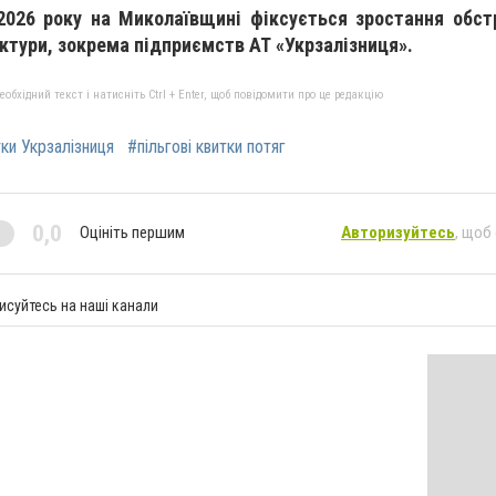
2026 року на Миколаївщині фіксується зростання обстр
ктури, зокрема підприємств АТ «Укрзалізниця».
бхідний текст і натисніть Ctrl + Enter, щоб повідомити про це редакцію
ки Укрзалізниця
#пільгові квитки потяг
0,0
Оцініть першим
Авторизуйтесь
, щоб
исуйтесь на наші канали