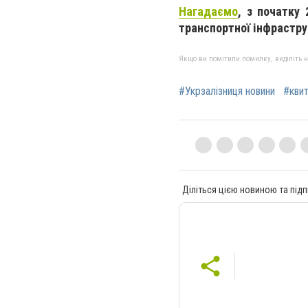
Нагадаємо
, з початку 
транспортної інфрастру
Якщо ви помітили помилку, виділіть нео
#Укрзалізниця новини
#квит
Діліться цією новиною та підп