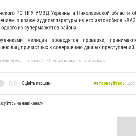
нского РО НГУ УМВД Украины в Николаевской области об
ением о краже аудиоаппаратуры из его автомобиля «ВАЗ
 одного из супермаркетов района.
удниками милиции проводятся проверки, принимаю
нию лиц, причастных к совершению данных преступлений.
бхідний текст і натисніть Ctrl + Enter, щоб повідомити про це редакцію
0,0
Оцініть першим
Авторизуйтесь
, щоб
исуйтесь на наші канали