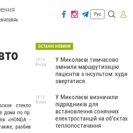
шення
Рус
-відповідь
ОСТАННІ НОВИНИ
вто
У Миколаєві тимчасово
19:10
Вчора
змінили маршрутизацію
пацієнтів з інсультом: куди
звертатися
У Миколаєві визначили
18:10
Вчора
підрядників для
рское стекло
встановлення сонячних
е дома по пр.
електростанцій на об'єктах
иля «HONDA -
теплопостачання
акже, разбив