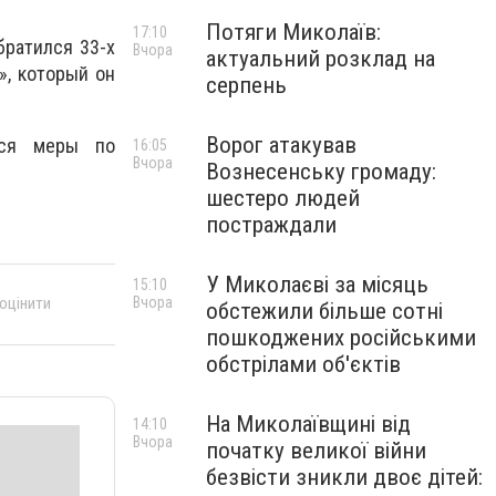
Потяги Миколаїв:
17:10
ратился 33-х
Вчора
актуальний розклад на
», который он
серпень
Ворог атакував
тся меры по
16:05
Вчора
Вознесенську громаду:
шестеро людей
постраждали
У Миколаєві за місяць
15:10
Вчора
 оцінити
обстежили більше сотні
пошкоджених російськими
обстрілами об'єктів
На Миколаївщині від
14:10
Вчора
початку великої війни
безвісти зникли двоє дітей: