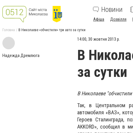
Новини
Афіша
Дозвілля
Головна
В Николаеве «обчистили» три авто за сутки
14:00, 30 жовтня 2013 р.
В Никола
Надежда Дремлюга
за сутки
В Николаеве "обчистили"
Так, в Центральном р
автомобиля «ВАЗ», кото
Героев Сталинграда, п
AKKORD», сообщил в ми