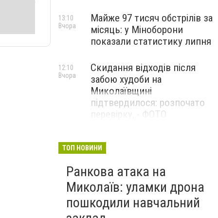
Майже 97 тисяч обстрілів за
13:10
Вчора
місяць: у Міноборони
показали статистику липня
Скидання відходів після
12:10
Вчора
забою худоби на
Миколаївщині
підтвердилося: розпочато
перевірку, - ФОТО
ТОП НОВИНИ
Ранкова атака на
Миколаїв: уламки дрона
пошкодили навчальний