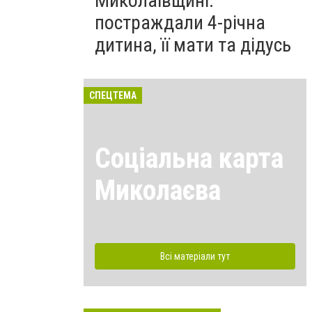
Миколаївщині:
постраждали 4-річна
дитина, її мати та дідусь
СПЕЦТЕМА
Соціальна карта
Миколаєва
Всі матеріали тут