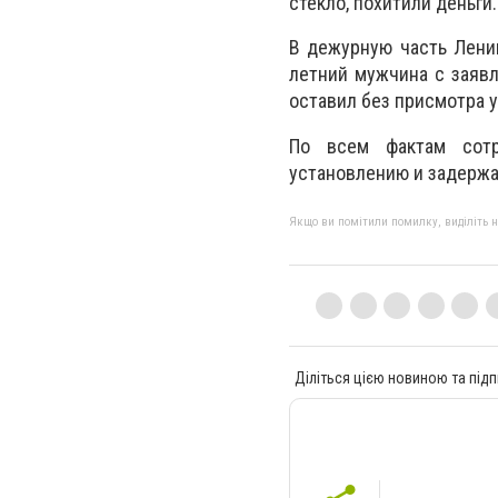
стекло, похитили деньги.
В дежурную часть Лени
летний мужчина с заявл
оставил без присмотра у
По всем фактам сотр
установлению и задержа
Якщо ви помітили помилку, виділіть нео
Діліться цією новиною та підп