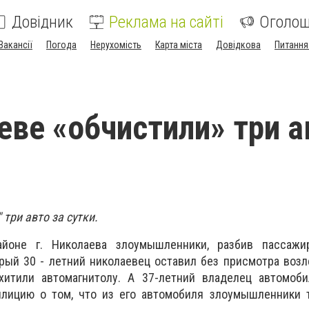
Довідник
Реклама на сайті
Оголо
Вакансії
Погода
Нерухомість
Карта міста
Довідкова
Питання
еве «обчистили» три а
 три авто за сутки.
айоне г. Николаева злоумышленники, разбив пассажи
рый 30 - летний николаевец оставил без присмотра возл
охитили автомагнитолу. А 37-летний владелец автомоб
лицию о том, что из его автомобиля злоумышленники т