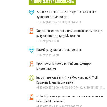
ПІДПРИЄМСТВА МИКОЛАЄВА
ASTORIA DENTAL CLINIC Українська клініка
сучасної стоматології
+380(66)845-78-77, +380(93)564-73-05
Харон, виготовлення пам'ятників, весь спектр
ритуальних послуг у Миколаєві
+380(95)324-30-08
Пломбір, сучасна стоматологія
+380(98)984-73-68
Проктолог Миколаїв - Рябець Дмитро
Миколайович
Бюро перекладів № 1 на Московській, ФОП
Куракіна Ірина Васильівна
+380(66)645-74-00, +380(66)645-74-00, +380(93)383-31-61, +380(95)629-25-06, +380(67)512-47-06
o'Black, індивідуальне пошиття ексклюзивного
взуття в Миколаєві
+380(67)765-48-81, +380(97)607-07-00