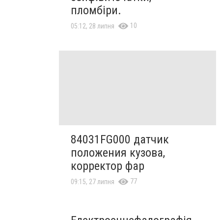
пломбіри.
10
05:12, 28 липня
84031FG000 датчик
положения кузова,
корректор фар
77
09:15, 27 липня