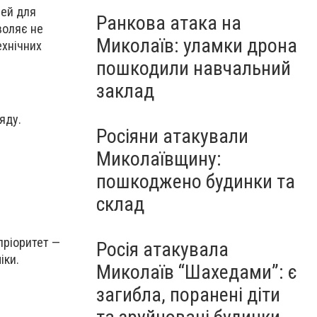
лей для
Ранкова атака на
воляє не
Миколаїв: уламки дрона
ехнічних
пошкодили навчальний
заклад
яду.
Росіяни атакували
Миколаївщину:
пошкоджено будинки та
склад
пріоритет —
Росія атакувала
іки.
Миколаїв “Шахедами”: є
загибла, поранені діти