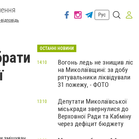
шення
Рус
-відповідь
ОСТАННІ НОВИНИ
брати
Вогонь ледь не знищив ліс
14:10
на Миколаївщині: за добу
ї
рятувальники ліквідували
31 пожежу, - ФОТО
Депутати Миколаївської
13:10
міськради звернулися до
Верховної Ради та Кабміну
через дефіцит бюджету
чи змішувач