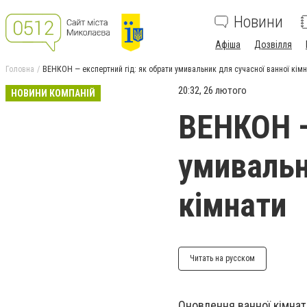
Новини
Афіша
Дозвілля
Головна
ВЕНКОН — експертний гід: як обрати умивальник для сучасної ванної кім
20:32, 26 лютого
НОВИНИ КОМПАНІЙ
ВЕНКОН —
умивальн
кімнати
Читать на русском
Оновлення ванної кімнат