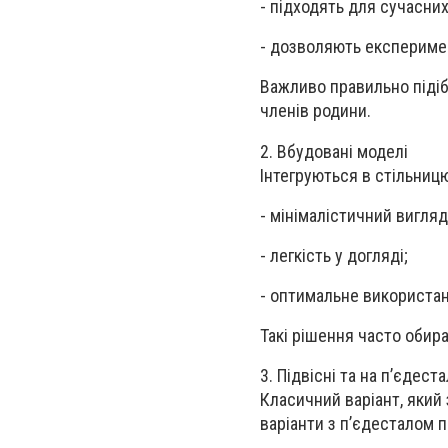
-
підходять для сучасних 
-
дозволяють експеримент
Важливо правильно піді
членів родини.
2.
Вбудовані моделі
Інтегруються в стільницю
-
мінімалістичний вигляд
-
легкість у догляді;
-
оптимальне використан
Такі рішення часто обир
3.
Підвісні та на п’єдеста
Класичний варіант, який
варіанти з п’єдесталом п