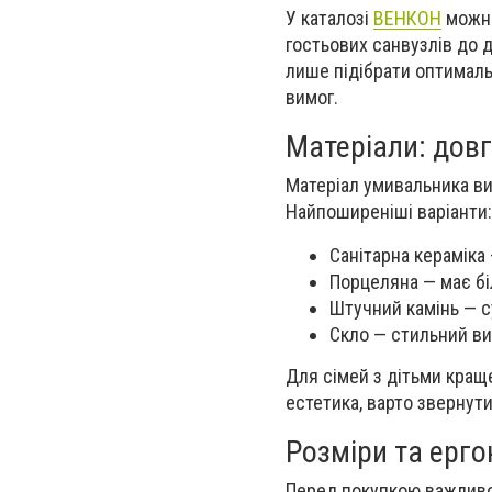
У каталозі
ВЕНКОН
можна
гостьових санвузлів до 
лише підібрати оптималь
вимог.
Матеріали: довг
Матеріал умивальника виз
Найпоширеніші варіанти:
Санітарна кераміка 
Порцеляна — має бі
Штучний камінь — с
Скло — стильний ви
Для сімей з дітьми кращ
естетика, варто звернути
Розміри та ерго
Перед покупкою важливо 