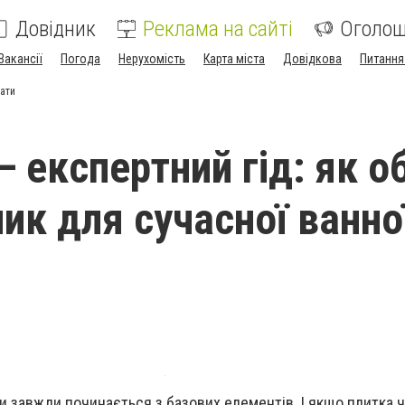
Довідник
Реклама на сайті
Оголо
Вакансії
Погода
Нерухомість
Карта міста
Довідкова
Питання
нати
 експертний гід: як о
ик для сучасної ванно
и завжди починається з базових елементів. І якщо плитка 