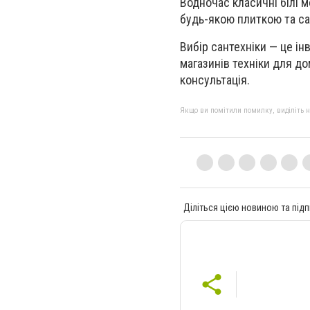
Водночас класичні білі 
будь-якою плиткою та са
Вибір сантехніки — це і
магазинів техніки для д
консультація.
Якщо ви помітили помилку, виділіть нео
Діліться цією новиною та підп