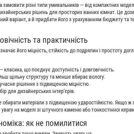
 замовити різні типи умивальників — від компактних моде
дизайнерських рішень для просторих ванних кімнат. Це доз
ний варіант, а й придбати його з урахуванням бюджету та т
овічність та практичність
начає його міцність, стійкість до подряпин і простоту догл
— класика, що поєднує доступність і довговічність.
льш щільну структуру та менше вбирає вологу.
учасне рішення з підвищеною міцністю.
бір для дизайнерських інтер’єрів.
е обирати матеріали з підвищеною ударостійкістю. Якщо ж 
 увагу на моделі зі штучного каменю або тонкостінної керам
номіка: як не помилитися
зробити точні виміри. Зверніть увагу на: