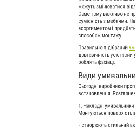
можуть змінюватися відп
Саме тому важливо не пр
сумісність з меблями. Н
асортиментом і придбати
способом монтажу.
Правильно підібраний
ум
довговічність усієї зони
роблять фахівці.
Види умивальни
Сьогодні виробники проп
встановлення. Розглянем
1.
Накладні умивальники
Монтуються поверх стіль
-
створюють стильний акц