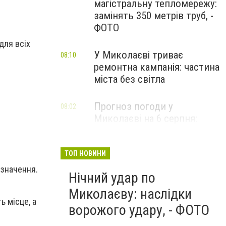
магістральну тепломережу:
замінять 350 метрів труб, -
ФОТО
для всіх
У Миколаєві триває
08:10
ремонтна кампанія: частина
міста без світла
Прогноз погоди у
08:02
Миколаєві на 6 серпня:
спекотний день з ясним
небом
ТОП НОВИНИ
 значення.
Нічний удар по
Миколаєву: наслідки
ь місце, а
ворожого удару, - ФОТО