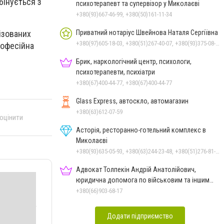
бінується з
психотерапевт та супервізор у Миколаєві
+380(93)667-46-99, +380(50)161-11-34
Приватний нотаріус Швейнова Наталя Сергіївна
ізованих
+380(97)605-18-03, +380(51)267-40-07, +380(93)375-08-48
рофесійна
Брик, наркологічний центр, психологи,
психотерапевти, психіатри
+380(67)400-44-77, +380(67)400-44-77
Glass Express, автоскло, автомагазин
+380(63)612-07-59
 оцінити
Асторія, ресторанно-готельний комплекс в
Миколаєві
+380(93)635-05-93, +380(63)244-23-48, +380(51)276-81-65, +380(93)361-03-37, +380(95)172-60-42, +380(51)277-66-77, +380(68)916-39-76
Адвокат Толпекін Андрій Анатолійович,
юридична допомога по військовим та іншим
справам
+380(66)903-68-17
Додати підприємство