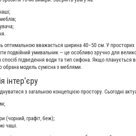
чаші;
 меблів;
увача;
ня.
ь оптимальною вважається ширина 40–50 см. У просторих
ти подвійний умивальник — це особливо зручно для велико
 спосіб підведення води та тип сифона. Якщо планується 
о обрана модель сумісна з меблями.
я інтер’єру
нуватися з загальною концепцією простору. Сьогодні актуа
ми;
и (чорний, графіт, беж);
кі чаші.