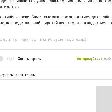
моделі залишаються універсальним вибором, який легко ком
нтехнікою.
нвестиція на роки. Саме тому важливо звертатися до спеціал
ому, де представлений широкий асортимент та надається п
бхідний текст і натисніть Ctrl + Enter, щоб повідомити про це редакцію
0,0
Оцініть першим
Авторизуйтесь
, щоб
исуйтесь на наші канали