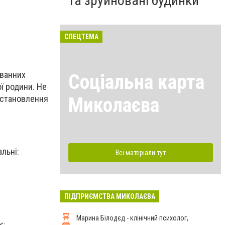
та зруйновані будинки
СПЕЦТЕМА
 ванних
Соціальна карта
ї родини. Не
Миколаєва
встановлення
льні:
Всі матеріали тут
ПІДПРИЄМСТВА МИКОЛАЄВА
Марина Білодєд - клінічний психолог,