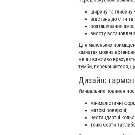
ширину та глибину 
відстань до стін та
розташування зміш
висоту встановлен
Для маленьких приміщен
кімнатах можна встанови
менш важливо врахувати
тумби, переконайтеся, щ
Дизайн: гармоні
Умивальник повинен поєд
мінімалістичні фор
матові поверхні;
нестандартні кольор
тонкі борти та глибо