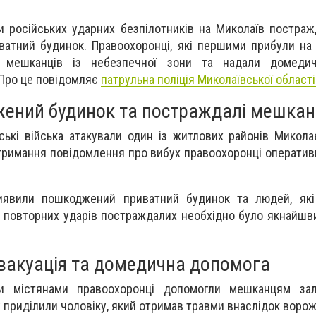
ки російських ударних безпілотників на Миколаїв постра
атний будинок. Правоохоронці, які першими прибули на 
 мешканців із небезпечної зони та надали домеди
 Про це повідомляє
патрульна поліція Миколаївської області
ений будинок та постраждалі мешкан
йські війська атакували один із житлових районів Микол
отримання повідомлення про вибух правоохоронці оператив
иявили пошкоджений приватний будинок та людей, які
у повторних ударів постраждалих необхідно було якнайш
вакуація та домедична допомога
и містянами правоохоронці допомогли мешканцям за
у приділили чоловіку, який отримав травми внаслідок ворож