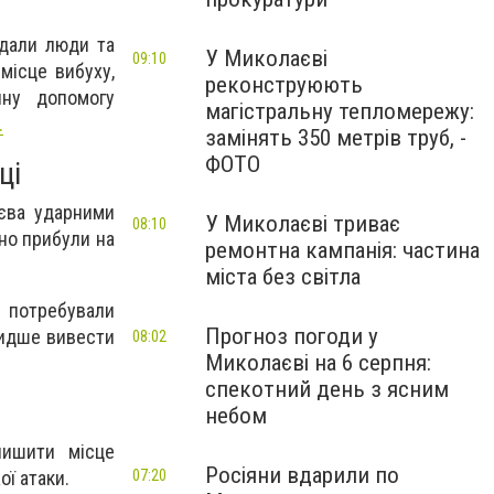
ждали люди та
У Миколаєві
09:10
місце вибуху,
реконструюють
чну допомогу
магістральну тепломережу:
.
замінять 350 метрів труб, -
ФОТО
ці
аєва ударними
У Миколаєві триває
08:10
но прибули на
ремонтна кампанія: частина
міста без світла
 потребували
Прогноз погоди у
видше вивести
08:02
Миколаєві на 6 серпня:
спекотний день з ясним
небом
лишити місце
Росіяни вдарили по
ої атаки.
07:20