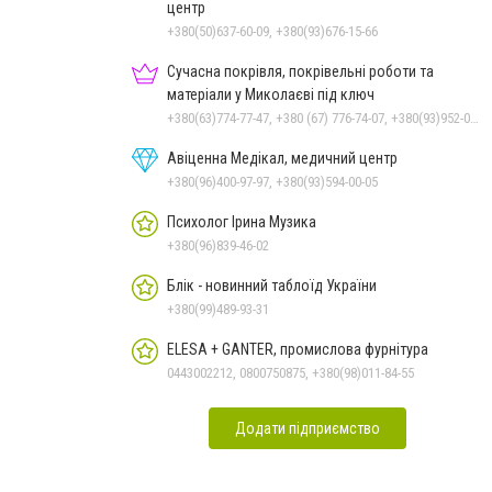
центр
+380(50)637-60-09, +380(93)676-15-66
Сучасна покрівля, покрівельні роботи та
матеріали у Миколаєві під ключ
+380(63)774-77-47, +380 (67) 776-74-07, +380(93)952-02-91
Авіценна Медікал, медичний центр
+380(96)400-97-97, +380(93)594-00-05
Психолог Ірина Музика
+380(96)839-46-02
Блік - новинний таблоїд України
+380(99)489-93-31
ELESA + GANTER, промислова фурнітура
0443002212, 0800750875, +380(98)011-84-55
Додати підприємство