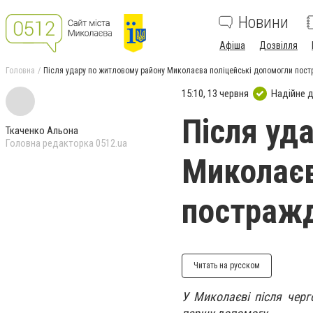
Новини
Афіша
Дозвілля
Головна
Після удару по житловому району Миколаєва поліцейські допомогли пост
15:10, 13 червня
Надійне 
Після уд
Ткаченко Альона
Головна редакторка 0512.ua
Миколаєв
постражд
Читать на русском
У Миколаєві після черг