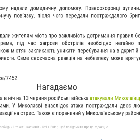
ому надали домедичну допомогу. Правоохоронці зупинил
снучу пов’язку, після чого передали постраждалого бриг
гадали жителям міста про важливість дотримання правил бе
крема, під час загрози обстрілів необхідно негайно 
кож містян закликають уникати перебування на відкритій 
тривоги. Саме своєчасна реакція на небезпеку може вряту
ice/7452
Нагадаємо
 в ніч на 13 червня російські війська
атакували Миколаїв
нами. У Миколаєві внаслідок атаки постраждали двоє л
еакції на стрес. Також є поранений у Миколаївському район
бхідний текст і натисніть Ctrl + Enter, щоб повідомити про це редакцію