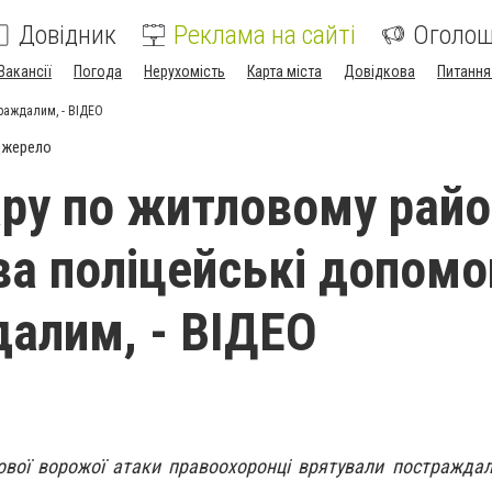
Довідник
Реклама на сайті
Оголо
Вакансії
Погода
Нерухомість
Карта міста
Довідкова
Питання
раждалим, - ВІДЕО
джерело
ару по житловому райо
а поліцейські допомо
алим, - ВІДЕО
ової ворожої атаки правоохоронці врятували постражда