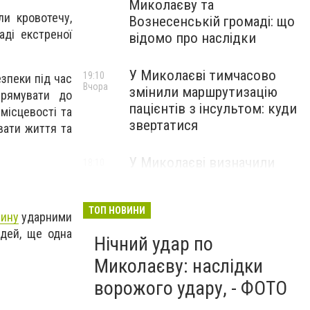
Миколаєву та
и кровотечу,
Вознесенській громаді: що
аді екстреної
відомо про наслідки
У Миколаєві тимчасово
19:10
зпеки під час
Вчора
змінили маршрутизацію
прямувати до
пацієнтів з інсультом: куди
місцевості та
звертатися
вати життя та
У Миколаєві визначили
18:10
Вчора
підрядників для
встановлення сонячних
електростанцій на об'єктах
ТОП НОВИНИ
щину
ударними
теплопостачання
юдей, ще одна
Нічний удар по
і
Миколаєву: наслідки
ворожого удару, - ФОТО