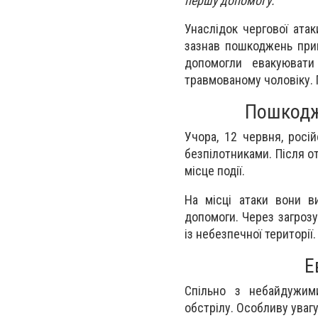
першу допомогу.
Унаслідок чергової ата
зазнав пошкоджень прив
допомогли евакуювати
травмованому чоловіку.
Пошкодж
Учора, 12 червня, росі
безпілотниками. Після 
місце події.
На місці атаки вони в
допомоги. Через загроз
із небезпечної території.
Е
Спільно з небайдужим
обстрілу. Особливу уваг