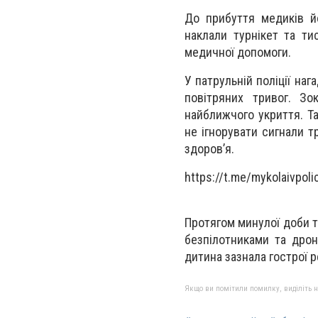
До прибуття медиків й
наклали турнікет та ти
медичної допомоги.
У патрульній поліції на
повітряних тривог. Зо
найближчого укриття. Та
не ігнорувати сигнали 
здоров’я.
https://t.me/mykolaivpol
Протягом минулої доби та
безпілотниками та дро
дитина зазнала гострої р
Якщо ви помітили помилку, виділіть нео