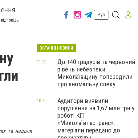
шення
Рус
-відповідь
ОСТАННІ НОВИНИ
ну
До +40 градусів та червоний
11:10
рівень небезпеки:
гли
Миколаївщину попередили
про аномальну спеку
Аудитори виявили
10:10
порушення на 1,67 млн грн у
роботі КП
«Миколаївпастранс»:
матеріали передано до
лих та надали
прокуратури