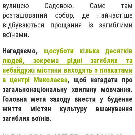
вулицею Садовою. Саме там
розташований собор, де найчастіше
відбуваються прощання із загиблими
воїнами.
Нагадаємо,
щосуботи кілька десятків
людей, зокрема рідні загиблих та
небайдужі містяни виходять з плакатами
в центрі Миколаєва
, щоб нагадати про
загальнонаціональну хвилину мовчання.
Головна мета заходу внести у буденне
життя містян культуру вшанування
загиблих воїнів.
Якщо ви помітили помилку, виділіть необхідний текст і натисніть Ctrl + Enter, щоб