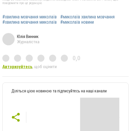
повідомити про це редакцію
#хвилина мовчання миколаїв
#миколаїв хвилина мовчання
#хвилина мовчання миколаїв
#миколаїв новини
Юлія Винник
Журналістка
0,0
Авторизуйтесь
, щоб оцінити
Діліться цією новиною та підписуйтесь на наші канали