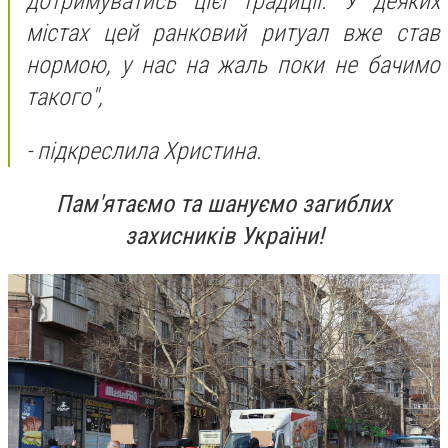
дотримуватись цієї традиції. У деяких
містах цей ранковий ритуал вже став
нормою, у нас на жаль поки не бачимо
такого",
- підкреслила Христина.
Пам'ятаємо та шануємо загиблих
захисників України!