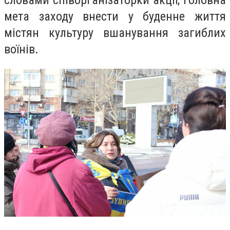
словами співорганізаторки акції, головна
мета заходу внести у буденне життя
містян культуру вшанування загиблих
воїнів.