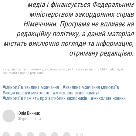
медіа і фінансується Федеральним
міністерством закордонних справ
Німеччини. Програма не впливає на
редакційну політику, а даний матеріал
містить виключно погляди та інформацію,
отриману редакцією.
Якщо ви помітили помилку, виділіть необхідний текст і натисніть Ctrl + Enter, щоб
повідомити про це редакцію
#миколаїв хвилина мовчання
#хвилина мовчання миколаїв
#акція вшануй миколаїв
#миколаїв акція вшануй
#миколаїв пам'ять про загиблих захисників
#миколаїв новини
Юлія Винник
Журналістка
0,0