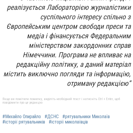
реалізується Лабораторією журналістики
суспільного інтересу спільно з
Європейським центром свободи преси та
медіа і фінансується Федеральним
міністерством закордонних справ
Німеччини. Програма не впливає на
редакційну політику, а даний матеріал
містить виключно погляди та інформацію,
отриману редакцією”
Якщо ви помітили помилку, виділіть необхідний текст і натисніть Ctrl + Enter, щоб
повідомити про це редакцію
#Михайло Опирайло
#ДСНС
#рятувальники Миколаїв
#історії рятувальників
#історії миколаївців