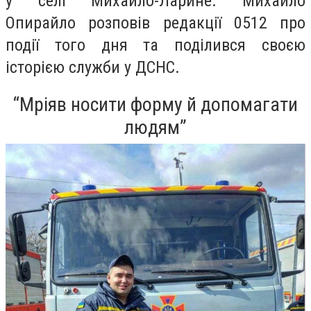
у селі Михайло-Ларине. Михайло
Опирайло розповів редакції 0512 про
події того дня та поділився своєю
історією служби у ДСНС.
“Мріяв носити форму й допомагати
людям”