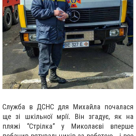
Служба в ДСНС для Михайла почалася
ще зі шкільної мрії. Він згадує, як на
пляжі “Стрілка” у Миколаєві вперше
побачив рятувальників за роботою - і все