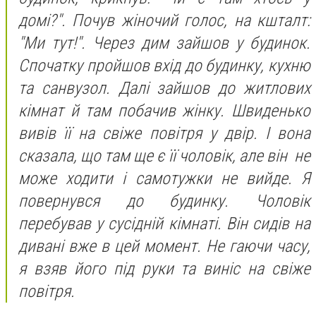
домі?". Почув жіночий голос, на кшталт:
"Ми тут!". Через дим зайшов у будинок.
Спочатку пройшов вхід до будинку, кухню
та санвузол. Далі зайшов до житлових
кімнат й там побачив жінку. Швиденько
вивів її на свіже повітря у двір. І вона
сказала, що там ще є її чоловік, але він не
може ходити і самотужки не вийде. Я
повернувся до будинку. Чоловік
перебував у сусідній кімнаті. Він сидів на
дивані вже в цей момент. Не гаючи часу,
я взяв його під руки та виніс на свіже
повітря.