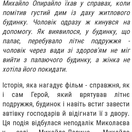
Михайло Опирайло їхав у справах, коли
помітив густий дим із даху житлового
будинку. Чоловік одразу ж кинувся на
допомогу. Як виявилося, у будинку, що
палає, перебувало літнє подружжя -
чоловік через вади зі здоров'ям не міг
вийти з палаючого будинку, а жінка не
хотіла його покидати.
Історія, яка нагадує фільм - справжня, як
і сам Герой, який врятував літнє
подружжя, будинок і навіть встиг завести
автівку господарів й відігнати її з двору.
Ця подія відбулася неподалік Миколаєва