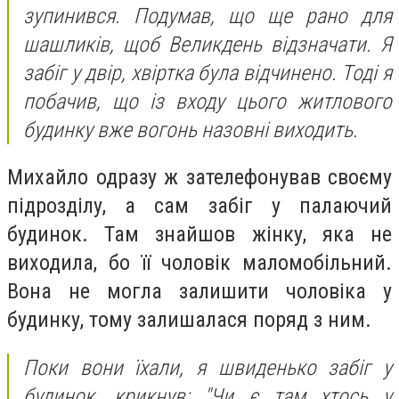
зупинився. Подумав, що ще рано для
шашликів, щоб Великдень відзначати. Я
забіг у двір, хвіртка була відчинено. Тоді я
побачив, що із входу цього житлового
будинку вже вогонь назовні виходить.
Михайло одразу ж зателефонував своєму
підрозділу, а сам забіг у палаючий
будинок. Там знайшов жінку, яка не
виходила, бо її чоловік маломобільний.
Вона не могла залишити чоловіка у
будинку, тому залишалася поряд з ним.
Поки вони їхали, я швиденько забіг у
будинок, крикнув: "Чи є там хтось у