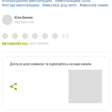
#попередження миколаївщина
#миколаївщина гроза
#погода миколаївщина
#миколаїв дощ вночі
#миколаїв новини
Юлія Винник
Журналістка
0,0
Авторизуйтесь
, щоб оцінити
Діліться цією новиною та підписуйтесь на наші канали