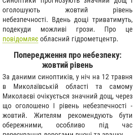
Синоптики прогнозують значний дощ і
оголошують жовтий рівень
небезпечності. Вдень дощі триватимуть,
подекуди можливі грози. Про це
повідомляє
обласний гідрометцентр.
Попередження про небезпеку:
жовтий рівень
За даними синоптиків, у ніч на 12 травня
в Миколаївській області та самому
Миколаєві очікується значний дощ, через
що оголошено І рівень небезпечності -
жовтий. Жителям рекомендують бути
обережними, особливо під час
пересування дорогами вночі та зранку.