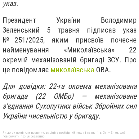
указ.
Президент України Володимир
Зеленський 5 травня підписав указ
№251/2025, яким присвоїв почесне
найменування «Миколаївська» 22
окремій механізованій бригаді ЗСУ. Про
це повідомляє
миколаївська
ОВА.
Для довідки: 22-га окрема механізована
бригада (22 ОМБр) — механізоване
з'єднання Сухопутних військ Збройних сил
України чисельністю у бригаду.
Якщо ви помітили помилку, виділіть необхідний текст і натисніть Ctrl + Enter, щоб
повідомити про це редакцію