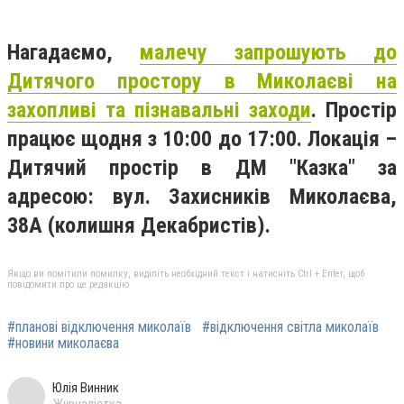
Нагадаємо,
малечу запрошують до
Дитячого простору в Миколаєві на
захопливі та пізнавальні заходи
. Простір
працює щодня з 10:00 до 17:00. Локація –
Дитячий простір в ДМ "Казка" за
адресою: вул. Захисників Миколаєва,
38А (колишня Декабристів).
Якщо ви помітили помилку, виділіть необхідний текст і натисніть Ctrl + Enter, щоб
повідомити про це редакцію
#планові відключення миколаїв
#відключення світла миколаїв
#новини миколаєва
Юлія Винник
Журналістка