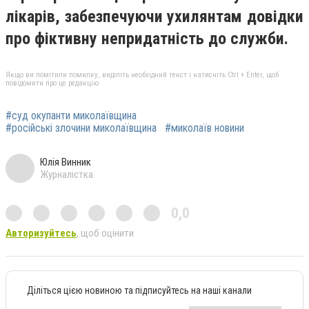
лікарів, забезпечуючи ухилянтам довідки
про фіктивну непридатність до служби.
Якщо ви помітили помилку, виділіть необхідний текст і натисніть Ctrl + Enter, щоб
повідомити про це редакцію
#суд окупанти миколаївщина
#російські злочини миколаївщина
#миколаїв новини
Юлія Винник
Журналістка
0,0
Авторизуйтесь
, щоб оцінити
Діліться цією новиною та підписуйтесь на наші канали