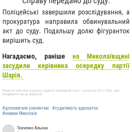
Справу передано до суду.
Поліцейські завершили розслідування, а
прокуратура направила обвинувальний
акт до суду. Подальшу долю фігуранток
вирішить суд.
Нагадаємо, раніше
на Миколаївщині
засудили керівника осередку партії
Шарія.
Якщо ви помітили помилку, виділіть необхідний текст і натисніть Ctrl + Enter, щоб
повідомити про це редакцію
#допомагали ухилянтам
#судитимуть адвокаток
#новини Миколаїв
Ткаченко Альона