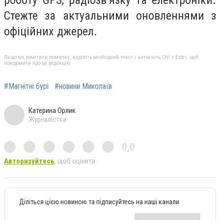
Стежте за актуальними оновленнями з
офіційних джерел.
Якщо ви помітили помилку, виділіть необхідний текст і натисніть Ctrl + Enter, щоб
повідомити про це редакцію
#Магнітні бурі
#новини Миколаїв
Катерина Орлик
Журналістка
0,0
Авторизуйтесь
, щоб оцінити
Діліться цією новиною та підписуйтесь на наші канали