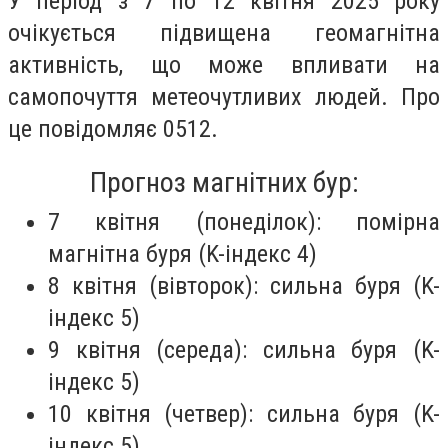
У період з 7 по 12 квітня 2025 року
очікується підвищена геомагнітна
активність, що може впливати на
самопочуття метеочутливих людей. Про
це повідомляє 0512.
Прогноз магнітних бур:
7 квітня (понеділок): помірна
магнітна буря (K-індекс 4)
8 квітня (вівторок): сильна буря (K-
індекс 5)
9 квітня (середа): сильна буря (K-
індекс 5)
10 квітня (четвер): сильна буря (K-
індекс 5)