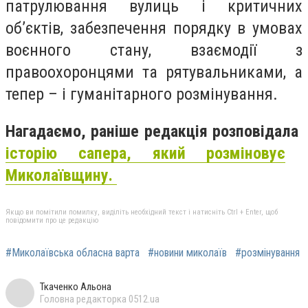
патрулювання вулиць і критичних
об’єктів, забезпечення порядку в умовах
воєнного стану, взаємодії з
правоохоронцями та рятувальниками, а
тепер – і гуманітарного розмінування.
Нагадаємо, раніше редакція розповідала
історію сапера, який розміновує
Миколаївщину.
Якщо ви помітили помилку, виділіть необхідний текст і натисніть Ctrl + Enter, щоб
повідомити про це редакцію
#Миколаївська обласна варта
#новини миколаїв
#розмінування
Ткаченко Альона
Головна редакторка 0512.ua