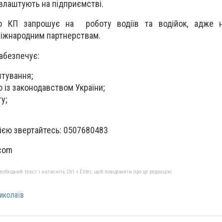
евлаштують на підприємстві.
о КП запрошує на роботу водіїв та водійок, адже 
міжнародним партнерствам.
абезпечує:
штування;
о із законодавством України;
ту;
ією звертайтесь: 0507680483
.com
бхідний текст і натисніть Ctrl + Enter, щоб повідомити про це редакцію
иколаїв