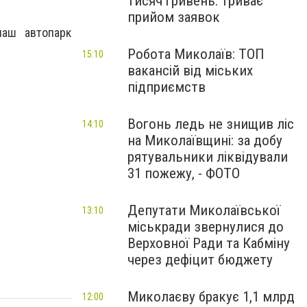
тисяч гривень: триває
прийом заявок
наш автопарк
Робота Миколаїв: ТОП
15:10
вакансій від міських
підприємств
Вогонь ледь не знищив ліс
14:10
на Миколаївщині: за добу
рятувальники ліквідували
31 пожежу, - ФОТО
Депутати Миколаївської
13:10
міськради звернулися до
Верховної Ради та Кабміну
через дефіцит бюджету
Миколаєву бракує 1,1 млрд
12:00