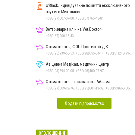
o'Black, індивідуальне пошиття ексклюзивного
взуття в Миколаєві
+380(97)607-07-00, +380(67)765-48-81
Ветеринарна клініка Vet.Doctor+
+380(67)900-15-43
Стоматологія, ФОП Простяков Д.К.
+380(95)939-60-53, +380(98)656-04-14, +380(51)248-99-08, +380(50)159-88-74
Авіценна Медікал, медичний центр
+380(93)594-00-05, +380(96)400-97-97
Стоматологічна поліклініка Айлама
+380(97)009-12-76, +380(95)601-13-32, +380(93)668-50-62, +380(51)259-06-88
Додати підприємство
ОГОЛОШЕННЯ