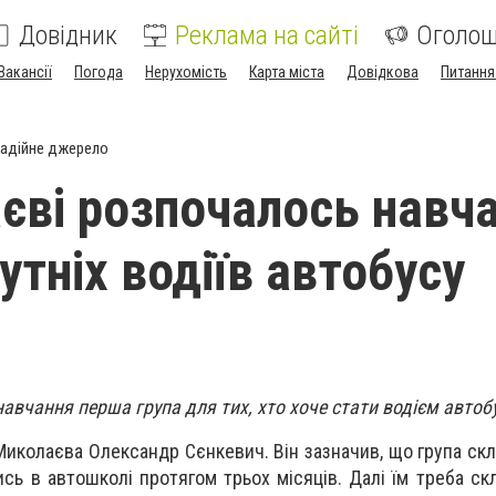
Довідник
Реклама на сайті
Оголо
Вакансії
Погода
Нерухомість
Карта міста
Довідкова
Питання
адійне джерело
єві розпочалось навч
утніх водіїв автобусу
авчання перша група для тих, хто хоче стати водієм автобу
иколаєва Олександр Сєнкевич. Він зазначив, що група скл
тись в автошколі протягом трьох місяців. Далі їм треба ск