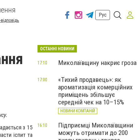
шення
Рус
-відповідь
ОСТАННІ НОВИНИ
ання
Миколаївщину накриє гроза
17:10
«Тихий продавець»: як
17:00
ароматизація комерційних
приміщень збільшує
середній чек на 10–15%
НОВИНИ КОМПАНІЙ
су.
Підприємці Миколаївщини
16:10
адається з 15
можуть отримати до 200
ласти іспит та