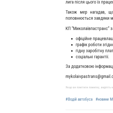
лига після цього їх прац
Також мер нагадав, щ
поповнюється завдяки 
КП “Миколаївпастранс” з
офіційне працевла
графік роботи згідн
гідну заробітну пла
соціальні гарантії.
За додатковою інформац
mykolaivpastrans@gmail
Якщо ви помітили помилку, виділіть нео
#Водій автобуса
#новини М