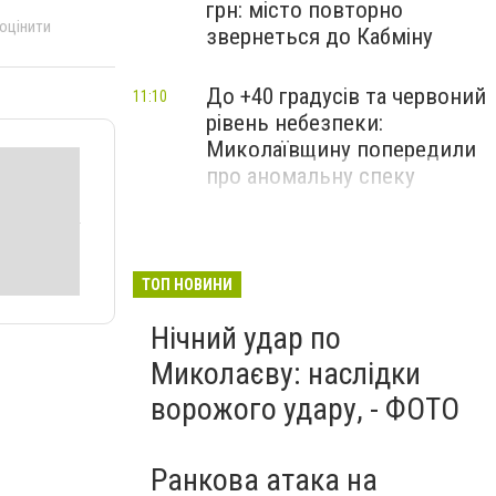
грн: місто повторно
 оцінити
звернеться до Кабміну
До +40 градусів та червоний
11:10
рівень небезпеки:
Миколаївщину попередили
про аномальну спеку
ТОП НОВИНИ
Нічний удар по
Миколаєву: наслідки
ворожого удару, - ФОТО
Ранкова атака на