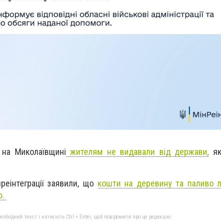
 на Миколаївщині
жителям не видавали від держави,
як
реінтеграції заявили, що
кошти на деревину та паливо 
ю.
бхідний текст і натисніть Ctrl + Enter, щоб повідомити про це редакцію