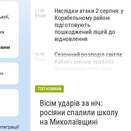
Наслідки атаки 2 серпня: у
17:30
Вчора
Корабельному районі
підготовують
пошкоджений ліцей до
відновлення
Сезонний розподіл світла:
16:30
Вчора
Кабмін змінив правила
формування переліків
критичних об'єктів
ТОП НОВИНИ
Вісім ударів за ніч:
росіяни спалили школу
на Миколаївщині