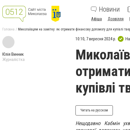
Новини
Афіша
Дозвілля
Головна
Миколаївцям на замітку: як отримати фінансову допомогу для купівлі тве
10:10, 7 вересня 2024 р.
На
Миколаїв
Юлія Винник
Журналістка
отримати
купівлі 
Читать на русском
Нещодавно Кабмін ухв