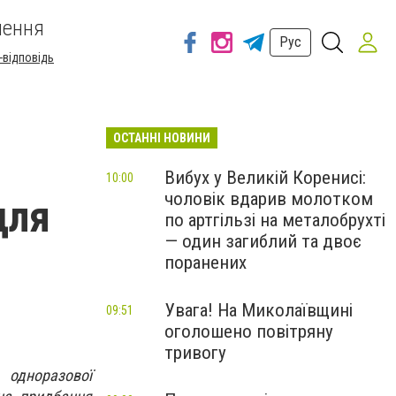
шення
Рус
-відповідь
ОСТАННІ НОВИНИ
Вибух у Великій Коренисі:
10:00
чоловік вдарив молотком
для
по артгільзі на металобрухті
— один загиблий та двоє
поранених
Увага! На Миколаївщині
09:51
оголошено повітряну
тривогу
 одноразової