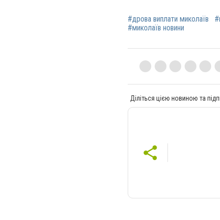
#дрова виплати миколаїв
#
#миколаїв новини
Діліться цією новиною та підп