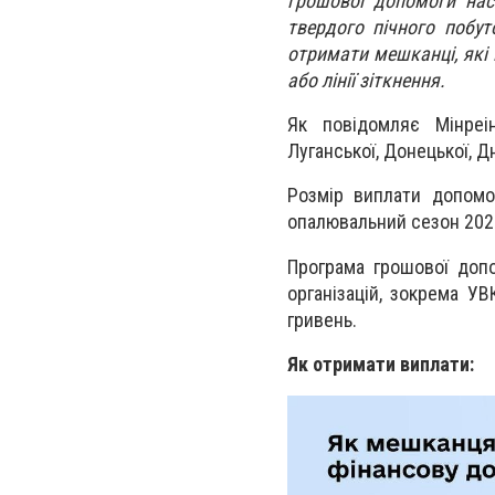
грошової допомоги нас
твердого пічного побу
отримати мешканці, які
або лінії зіткнення.
Як повідомляє Мінреін
Луганської, Донецької, Д
Розмір виплати допомо
опалювальний сезон 202
Програма грошової допо
організацій, зокрема У
гривень.
Як отримати виплати: