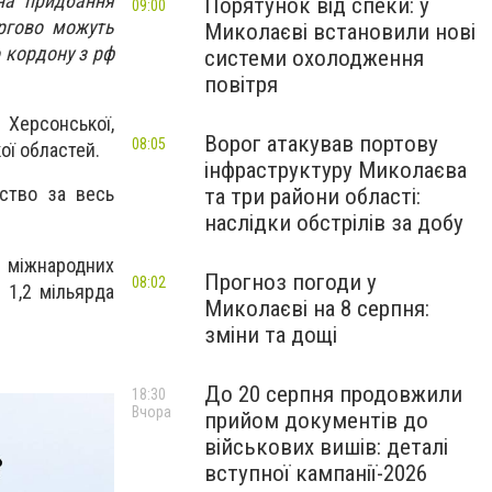
на придбання
Порятунок від спеки: у
09:00
ргово можуть
Миколаєві встановили нові
 кордону з рф
системи охолодження
повітря
 Херсонської,
Ворог атакував портову
08:05
ої областей.
інфраструктуру Миколаєва
ство за весь
та три райони області:
наслідки обстрілів за добу
и міжнародних
Прогноз погоди у
08:02
 1,2 мільярда
Миколаєві на 8 серпня:
зміни та дощі
До 20 серпня продовжили
18:30
Вчора
прийом документів до
військових вишів: деталі
вступної кампанії-2026