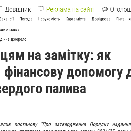
Довідник
Реклама на сайті
Оголо
Вакансії
Погода
Нерухомість
Карта міста
Довідкова
Питання
рдого палива
дійне джерело
цям на замітку: як
 фінансову допомогу 
твердого палива
алив постанову "Про затвердження Порядку надання