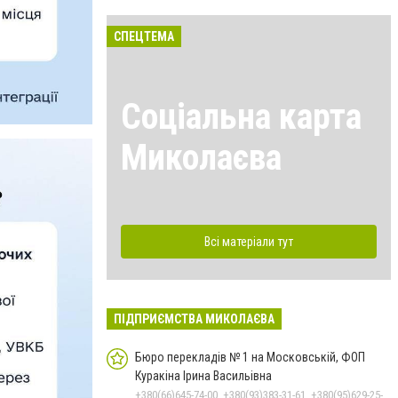
СПЕЦТЕМА
Соціальна карта
Миколаєва
Всі матеріали тут
ПІДПРИЄМСТВА МИКОЛАЄВА
Бюро перекладів № 1 на Московській, ФОП
Куракіна Ірина Васильівна
+380(66)645-74-00, +380(93)383-31-61, +380(95)629-25-06, +380(67)512-47-06, +380(66)645-74-00