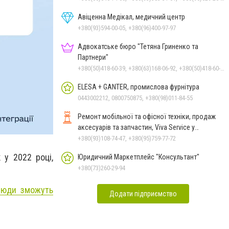
Авіценна Медікал, медичний центр
+380(93)594-00-05, +380(96)400-97-97
Адвокатське бюро "Тетяна Гриненко та
Партнери"
+380(50)418-60-39, +380(63)168-06-92, +380(50)418-60-39
ELESA + GANTER, промислова фурнітура
0443002212, 0800750875, +380(98)011-84-55
Ремонт мобільної та офісної техніки, продаж
аксесуарів та запчастин, Viva Service у
Миколаєві
+380(93)108-74-47, +380(95)759-77-72
 у 2022 році,
Юридичний Маркетплейс "Консультант"
+380(73)260-29-94
люди зможуть
Додати підприємство