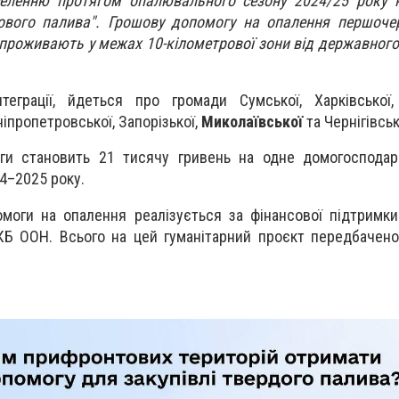
еленню протягом опалювального сезону 2024/25 року 
тового палива". Грошову допомогу на опалення першоче
 проживають у межах 10-кілометрової зони від державного
теграції, йдеться про громади Сумської, Харківської,
ніпропетровської, Запорізької,
Миколаївської
та Чернігівськ
ги становить 21 тисячу гривень на одне домогосподар
4–2025 року.
моги на опалення реалізується за фінансової підтримк
ВКБ ООН. Всього на цей гуманітарний проєкт передбачено