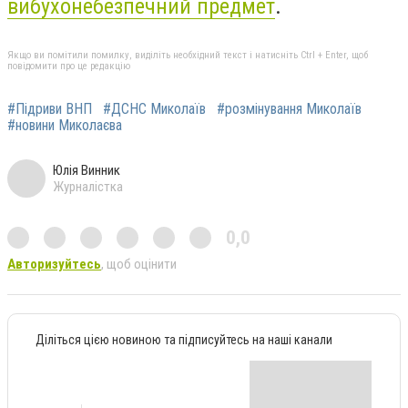
вибухонебезпечний предмет
.
Якщо ви помітили помилку, виділіть необхідний текст і натисніть Ctrl + Enter, щоб
повідомити про це редакцію
#Підриви ВНП
#ДСНС Миколаїв
#розмінування Миколаїв
#новини Миколаєва
Юлія Винник
Журналістка
0,0
Авторизуйтесь
, щоб оцінити
Діліться цією новиною та підписуйтесь на наші канали