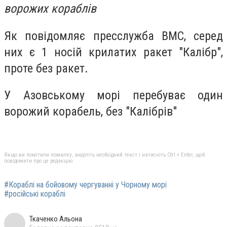
ворожих кораблів
Як повідомляє пресслужба ВМС, серед
них є 1 носій крилатих ракет "Калібр",
проте без ракет.
У Азовському морі перебуває один
ворожий корабель, без "Калібрів"
Якщо ви помітили помилку, виділіть необхідний текст і натисніть Ctrl + Enter, щоб
повідомити про це редакцію
#Кораблі на бойовому чергуванні у Чорному морі
#російські кораблі
Ткаченко Альона