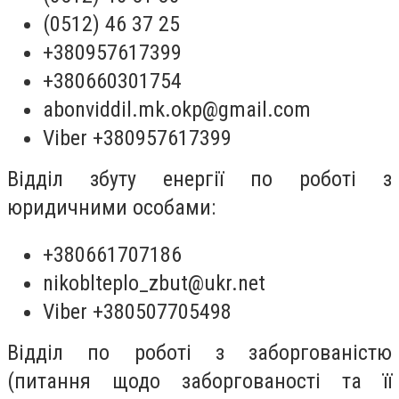
(0512) 46 37 25
+380957617399
+380660301754
abonviddil.mk.okp@gmail.com
Viber +380957617399
Відділ збуту енергії по роботі з
юридичними особами:
+380661707186
nikoblteplo_zbut@ukr.net
Viber +380507705498
Відділ по роботі з заборгованістю
(питання щодо заборгованості та її