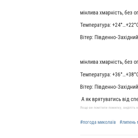
мінлива хмарність, без о
Температура: +24°…+22°
Вітер: Південно-Західний
мінлива хмарність, без о
Температура: +36°…+38°
Вітер: Південно-Західний
А як врятуватись від сп
Якщо ви помітили помилку, виділіть нео
#погода миколаїв
#липень 