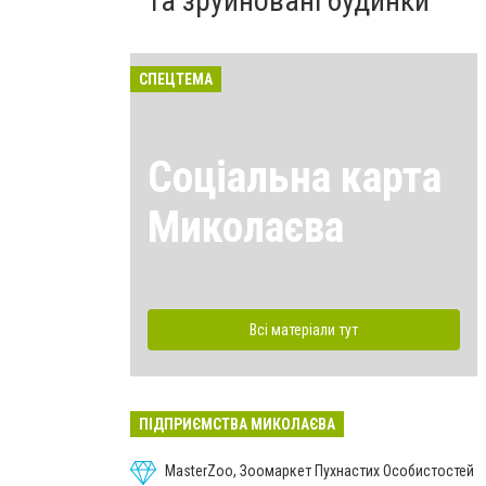
та зруйновані будинки
СПЕЦТЕМА
Соціальна карта
Миколаєва
Всі матеріали тут
ПІДПРИЄМСТВА МИКОЛАЄВА
MasterZoo, Зоомаркет Пухнастих Особистостей