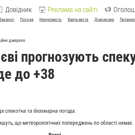
Довідник
Реклама на сайті
Оголо
Вакансії
Погода
Нерухомість
Карта міста
Довідкова
Питання
ійне джерело
єві прогнозують спеку
де до +38
де спекотна та безхмарна погода.
ишуть, що метеорологічних попереджень по області немає.
Вночі