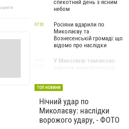
спекотний день з ясним
 оцінити
небом
Росіяни вдарили по
07:20
Миколаєву та
Вознесенській громаді: що
відомо про наслідки
У Миколаєві тимчасово
19:10
Вчора
змінили маршрутизацію
пацієнтів з інсультом: куди
звертатися
ТОП НОВИНИ
Нічний удар по
Миколаєву: наслідки
ворожого удару, - ФОТО