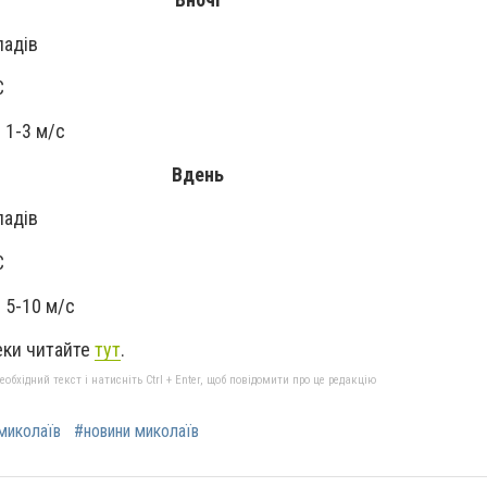
падів
C
 1-3 м/с
Вдень
падів
C
 5-10 м/с
еки читайте
тут
.
бхідний текст і натисніть Ctrl + Enter, щоб повідомити про це редакцію
миколаїв
#новини миколаїв