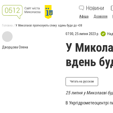
Новини
Афіша
Дозвілля
Головна
У Миколаєві прогнозують спеку: вдень буде до +38
07:00, 25 липня 2023 р.
Над
У Микола
Дворцова Олена
вдень бу
Читать на русском
25 липня у Миколаєві бу
В Укргідрометеоцентрі п