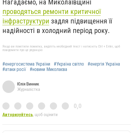
Нагадаємо, на Миколаївщині
проводяться ремонти критичної
інфраструктури
задля підвищення її
надійності в холодний період року.
Якщо ви помітили помилку, виділіть необхідний текст і натисніть Ctrl + Enter, щоб
повідомити про це редакцію
#енергосистема України
#Україна світло
#енергія Україна
#атаки росії
#новини Миколаєва
Юлія Винник
Журналістка
0,0
Авторизуйтесь
, щоб оцінити