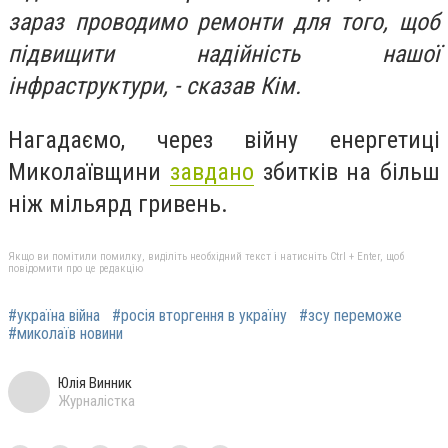
зараз проводимо ремонти для того, щоб
підвищити надійність нашої
інфраструктури, - сказав Кім.
Нагадаємо, через війну енергетиці
Миколаївщини
завдано
збитків на більш
ніж мільярд гривень.
Якщо ви помітили помилку, виділіть необхідний текст і натисніть Ctrl + Enter, щоб
повідомити про це редакцію
#україна війна
#росія вторгення в україну
#зсу переможе
#миколаїв новини
Юлія Винник
Журналістка