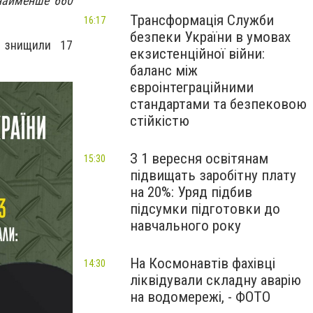
онайменше 660
Трансформація Служби
16:17
безпеки України в умовах
ни знищили
17
екзистенційної війни:
баланс між
євроінтеграційними
стандартами та безпековою
стійкістю
З 1 вересня освітянам
15:30
підвищать заробітну плату
на 20%: Уряд підбив
підсумки підготовки до
навчального року
На Космонавтів фахівці
14:30
ліквідували складну аварію
на водомережі, - ФОТО