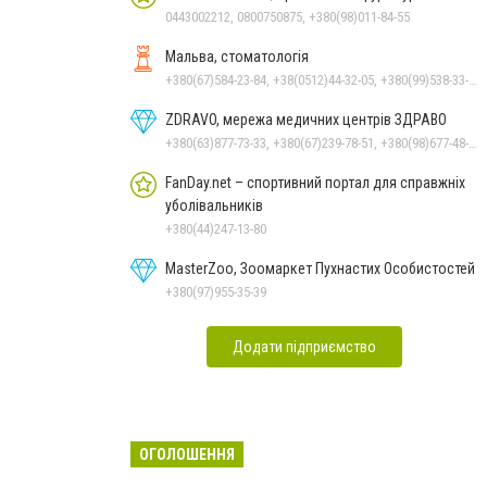
0443002212, 0800750875, +380(98)011-84-55
Мальва, стоматологія
+380(67)584-23-84, +38(0512)44-32-05, +380(99)538-33-25, +380(63)977-35-54
ZDRAVO, мережа медичних центрів ЗДРАВО
+380(63)877-73-33, +380(67)239-78-51, +380(98)677-48-87
FanDay.net – спортивний портал для справжніх
уболівальників
+380(44)247-13-80
MasterZoo, Зоомаркет Пухнастих Особистостей
+380(97)955-35-39
Додати підприємство
ОГОЛОШЕННЯ