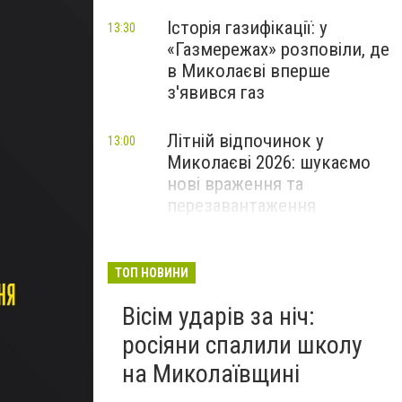
Історія газифікації: у
13:30
«Газмережах» розповіли, де
в Миколаєві вперше
з'явився газ
Літній відпочинок у
13:00
Миколаєві 2026: шукаємо
нові враження та
перезавантаження
ПАРТНЕРСЬКИЙ СПЕЦПРОЄКТ
Як миколаївцям пережити
12:30
ТОП НОВИНИ
спеку: практичні поради,
Вісім ударів за ніч:
прохолодний транспорт та
нові локації з
росіяни спалили школу
«туманчиками»
на Миколаївщині