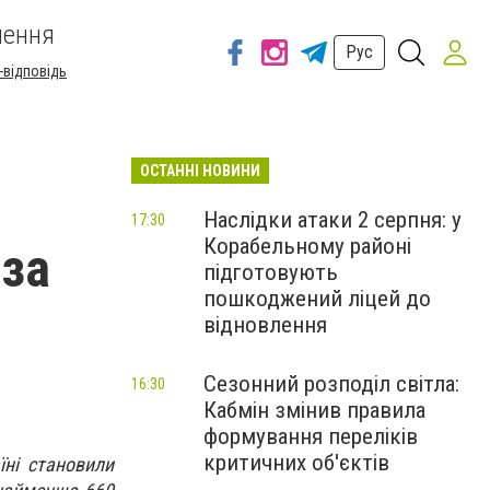
шення
Рус
-відповідь
ОСТАННІ НОВИНИ
Наслідки атаки 2 серпня: у
17:30
Корабельному районі
 за
підготовують
пошкоджений ліцей до
відновлення
Сезонний розподіл світла:
16:30
Кабмін змінив правила
формування переліків
критичних об'єктів
їні становили