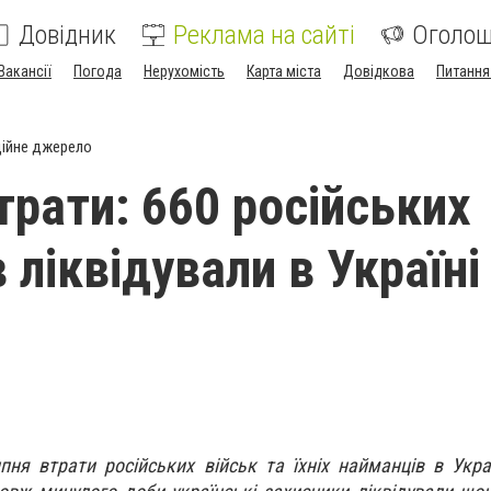
Довідник
Реклама на сайті
Оголо
Вакансії
Погода
Нерухомість
Карта міста
Довідкова
Питання
ійне джерело
трати: 660 російських
 ліквідували в Україні
ня втрати російських військ та їхніх найманців в Укра