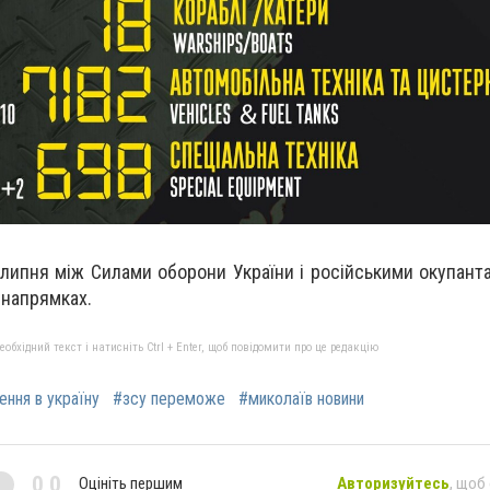
 липня між Силами оборони України і російськими окупан
 напрямках.
бхідний текст і натисніть Ctrl + Enter, щоб повідомити про це редакцію
ення в україну
#зсу переможе
#миколаїв новини
0,0
Оцініть першим
Авторизуйтесь
, щоб