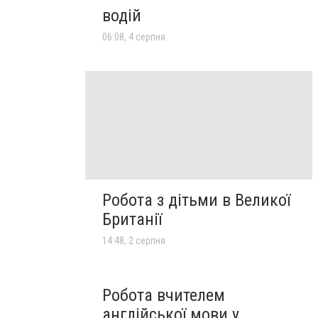
водій
06:08, 4 серпня
Робота з дітьми в Великої
Британії
14:48, 2 серпня
Робота вчителем
англійської мови у