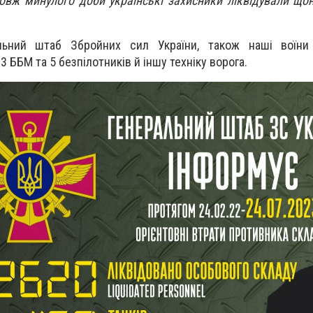
овж минулого доби українські захисники ліквідували щ
льний штаб Збройних сил України, також наші вої
3 ББМ та 5 безпілотників й іншу техніку ворога.