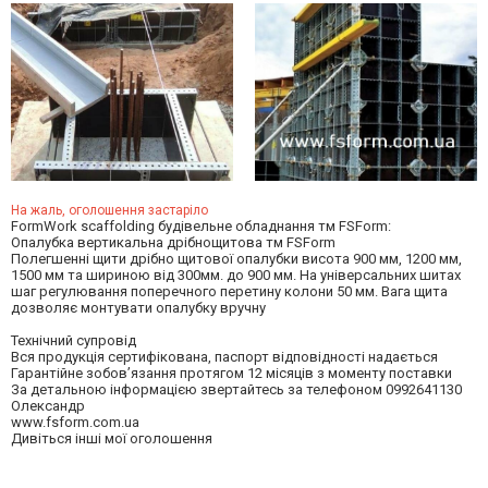
На жаль, оголошення застаріло
FormWork scaffolding будівельне обладнання тм FSForm:
Опалубка вертикальна дрібнощитова тм FSForm
Полегшенні щити дрібно щитової опалубки висота 900 мм, 1200 мм,
1500 мм та шириною від 300мм. до 900 мм. На універсальних шитах
шаг регулювання поперечного перетину колони 50 мм. Вага щита
дозволяє монтувати опалубку вручну
Технічний супровід
Вся продукція сертифікована, паспорт відповідності надається
Гарантійне зобов’язання протягом 12 місяців з моменту поставки
За детальною інформацією звертайтесь за телефоном 0992641130
Олександр
www.fsform.com.ua
Дивіться інші мої оголошення