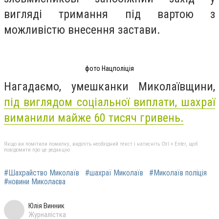
вигляді тримання під вартою з
можливістю внесення застави.
фото Нацполіція
Нагадаємо, умешканки Миколаївщини,
під виглядом соціальної виплати, шахраї
виманили майже 60 тисяч гривень.
Якщо ви помітили помилку, виділіть необхідний текст і натисніть Ctrl + Enter, щоб
повідомити про це редакцію
#Шахрайство Миколаїв
#шахраї Миколаїв
#Миколаїв поліція
#новини Миколаєва
Юлія Винник
Журналістка