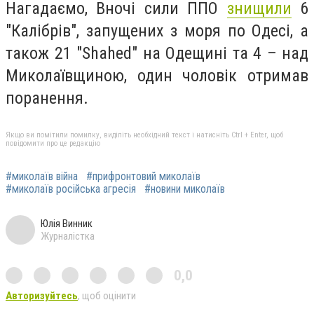
Нагадаємо, Вночі сили ППО
знищили
6
"Калібрів", запущених з моря по Одесі, а
також 21 "Shahed" на Одещині та 4 – над
Миколаївщиною, один чоловік отримав
поранення.
Якщо ви помітили помилку, виділіть необхідний текст і натисніть Ctrl + Enter, щоб
повідомити про це редакцію
#миколаїв війна
#прифронтовий миколаїв
#миколаїв російська агресія
#новини миколаїв
Юлія Винник
Журналістка
0,0
Авторизуйтесь
, щоб оцінити