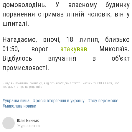
домоволодінь. У власному будинку
поранення отримав літній чоловік, він у
шпиталі.
Нагадаємо, вночі, 18 липня, близько
01:50, ворог
атакував
Миколаїв.
Відбулось влучання в об'єкт
промисловості.
Якщо ви помітили помилку, виділіть необхідний текст і натисніть Ctrl + Enter, щоб
повідомити про це редакцію
#україна війна
#росія вторгення в україну
#зсу переможе
#миколаїв новини
Юлія Винник
Журналістка