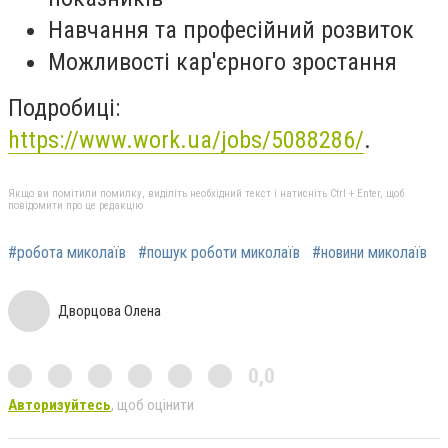
Навчання та професійний розвиток
Можливості кар'єрного зростання
Подробиці:
https://www.work.ua/jobs/5088286/
.
Якщо ви помітили помилку, виділіть необхідний текст і натисніть Ctrl + Enter, щоб
повідомити про це редакцію
#робота миколаїв
#пошук роботи миколаїв
#новини миколаїв
Дворцова Олена
0,0
Авторизуйтесь
, щоб оцінити