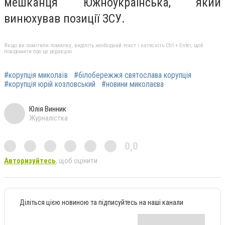
мешканця Южноукраїнська, який
винюхував позиції ЗСУ.
Якщо ви помітили помилку, виділіть необхідний текст і натисніть Ctrl + Enter, щоб
повідомити про це редакцію
#корупція миколаїв
#білобережжя святослава корупція
#корупція юрій козловський
#новини миколаєва
Юлія Винник
Журналістка
0,0
Авторизуйтесь
, щоб оцінити
Діліться цією новиною та підписуйтесь на наші канали