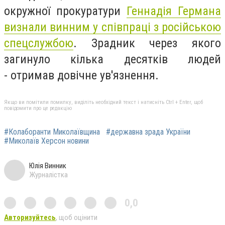
окружної прокуратури
Геннадія Германа
визнали винним у співпраці з російською
спецслужбою
. Зрадник через якого
загинуло кілька десятків людей
-
отримав довічне ув'язнення.
Якщо ви помітили помилку, виділіть необхідний текст і натисніть Ctrl + Enter, щоб
повідомити про це редакцію
#Колаборанти Миколаївщина
#державна зрада України
#Миколаїв Херсон новини
Юлія Винник
Журналістка
0,0
Авторизуйтесь
, щоб оцінити