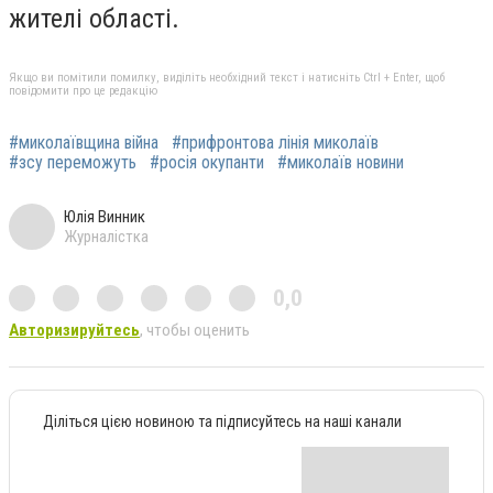
жителі області.
Якщо ви помітили помилку, виділіть необхідний текст і натисніть Ctrl + Enter, щоб
повідомити про це редакцію
#миколаївщина війна
#прифронтова лінія миколаїв
#зсу переможуть
#росія окупанти
#миколаїв новини
Юлія Винник
Журналістка
0,0
Авторизируйтесь
, чтобы оценить
Діліться цією новиною та підписуйтесь на наші канали