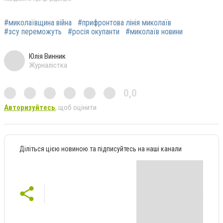
#миколаївщина війна
#прифронтова лінія миколаїв
#зсу переможуть
#росія окупанти
#миколаїв новини
Юлія Винник
Журналістка
0,0
Авторизуйтесь
, щоб оцінити
Діліться цією новиною та підписуйтесь на наші канали