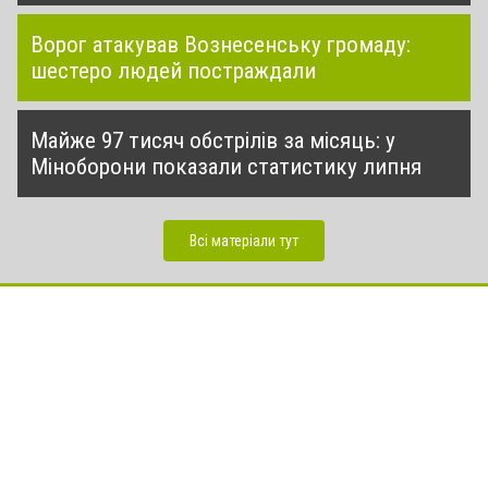
Ворог атакував Вознесенську громаду:
шестеро людей постраждали
Майже 97 тисяч обстрілів за місяць: у
Міноборони показали статистику липня
Всі матеріали тут