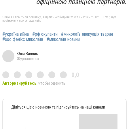
офіційною позицією партнерів
.
Якщо ви помітили помилку, виділіть необхідний текст і натисніть Ctrl + Enter, щоб
повідомити про це редакцію
#україна війна
#рф окупанти
#миколаїв евакуація тварин
#зоо фенікс миколаїв
#миколаїв новини
Юлія Винник
Журналістка
0,0
Авторизируйтесь
, чтобы оценить
Діліться цією новиною та підписуйтесь на наші канали