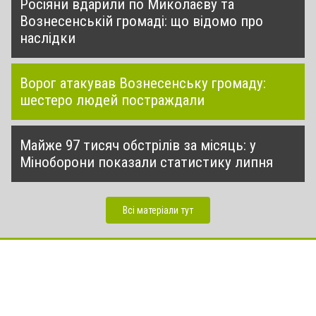
Росіяни вдарили по Миколаєву та
Вознесенській громаді: що відомо про
наслідки
Ворог атакував Вознесенську громаду:
шестеро людей постраждали
Майже 97 тисяч обстрілів за місяць: у
Міноборони показали статистику липня
Всі матеріали тут