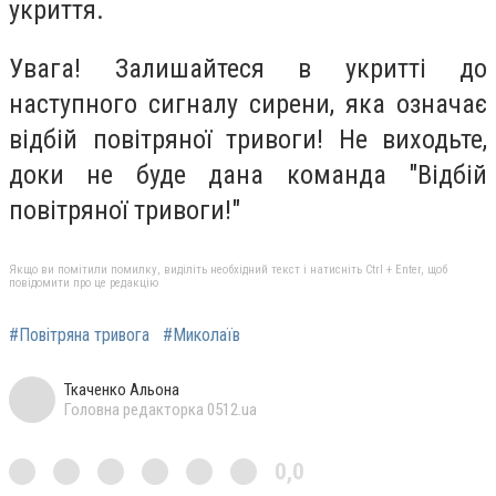
укриття.
Увага! Залишайтеся в укритті до
наступного сигналу сирени, яка означає
відбій повітряної тривоги! Не виходьте,
доки не буде дана команда "Відбій
повітряної тривоги!"
Якщо ви помітили помилку, виділіть необхідний текст і натисніть Ctrl + Enter, щоб
повідомити про це редакцію
#Повітряна тривога
#Миколаїв
Ткаченко Альона
Головна редакторка 0512.ua
0,0