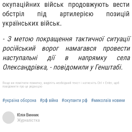
окупаційних військ продовжують вести
обстріл під артилерією позицій
українських військ.
- З метою покращення тактичної ситуації
російський ворог намагався провести
наступальні дії в напрямку села
Олександрівка, - повідомили у Генштабі.
Якщо ви помітили помилку, виділіть необхідний текст і натисніть Ctrl + Enter, щоб
повідомити про це редакцію
#україна оборона
#рф війна
#окупанти рф
#миколаїв новини
Юлія Винник
Журналістка