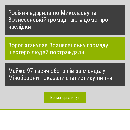
Росіяни вдарили по Миколаєву та
Вознесенській громаді: що відомо про
наслідки
Ворог атакував Вознесенську громаду:
шестеро людей постраждали
Майже 97 тисяч обстрілів за місяць: у
Міноборони показали статистику липня
Всі матеріали тут