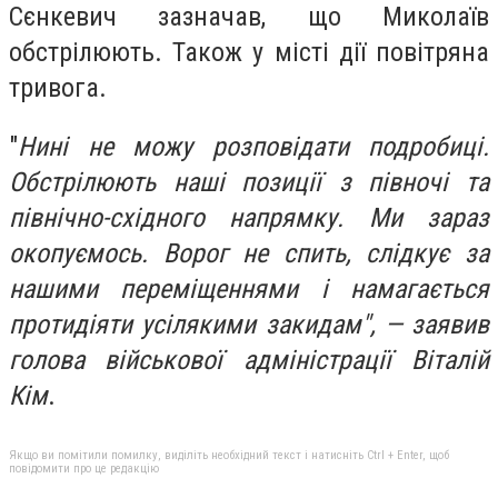
Сєнкевич зазначав, що Миколаїв
обстрілюють. Також у місті дії повітряна
тривога.
"
Нині не можу розповідати подробиці.
Обстрілюють наші позиції з півночі та
північно-східного напрямку. Ми зараз
окопуємось. Ворог не спить, слідкує за
нашими переміщеннями і намагається
протидіяти усілякими закидам", — заявив
голова військової адміністрації Віталій
Кім
.
Якщо ви помітили помилку, виділіть необхідний текст і натисніть Ctrl + Enter, щоб
повідомити про це редакцію