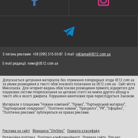
З питань реклами: +38 (095) 515-50-87. E-mail:
reklama@0512.com.ua
E-mail редакції:
news@0512.com.ua
Допускається цитування матеріалів без отримання попередньої згоди 0512.com.ua
за умови розміщення в тексті обов'язкового посилання на 0512.com.ua - Сайт міста
Миколаєва. Для інтернет-видань обов'язкове розміщення прямого, відкритого для
пошукових систем гіперпосилання на цитовані статті не нижче другого абзацу в
тексті або в якості джерела. Порушення виняткових прав переслідується Законом.
Матеріали з плашками "Новини компаній", "Промо", "Партнерський матеріал",
"Партнерський спецпроєкт", "Політичні новини", "Пресреліз", "PR", "Офіційно",
"Політична реклама" публікуються на правах реклами.
Реклама на сайті
Франшиза "CitySites"
Правила класифайд
Редакційна політика
Політика конфіденційності
Правила сайту
Про нас