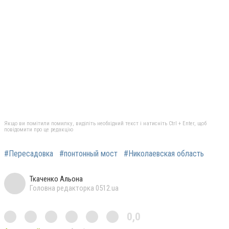
Якщо ви помітили помилку, виділіть необхідний текст і натисніть Ctrl + Enter, щоб
повідомити про це редакцію
#Пересадовка
#понтонный мост
#Николаевская область
Ткаченко Альона
Головна редакторка 0512.ua
0,0