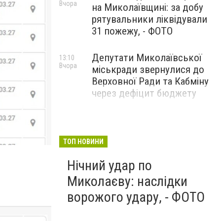
Вчора
на Миколаївщині: за добу
рятувальники ліквідували
31 пожежу, - ФОТО
Депутати Миколаївської
13:10
Вчора
міськради звернулися до
Верховної Ради та Кабміну
через дефіцит бюджету
ТОП НОВИНИ
Нічний удар по
Миколаєву: наслідки
ворожого удару, - ФОТО