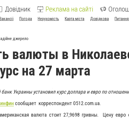
Довідник
Реклама на сайті
Оголо
Вакансії
Погода
Нерухомість
Карта міста
Довідкова
Питання
адійне джерело
ь валюты в Николаев
курс на 27 марта
банк Украины установил курс доллара и евро по отношени
инфин
сообщает корреспондент 0512.com.ua.
мериканская валюта стоит 27,9698 гривны. Цену евро 