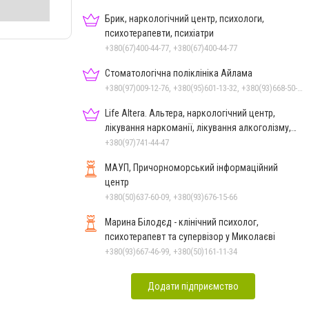
Брик, наркологічний центр, психологи,
психотерапевти, психіатри
+380(67)400-44-77, +380(67)400-44-77
Стоматологічна поліклініка Айлама
+380(97)009-12-76, +380(95)601-13-32, +380(93)668-50-62, +380(51)259-06-88
Life Altera. Альтера, наркологічний центр,
лікування наркоманії, лікування алкоголізму,
зняття ломки
+380(97)741-44-47
МАУП, Причорноморський інформаційний
центр
+380(50)637-60-09, +380(93)676-15-66
Марина Білодєд - клінічний психолог,
психотерапевт та супервізор у Миколаєві
+380(93)667-46-99, +380(50)161-11-34
Додати підприємство