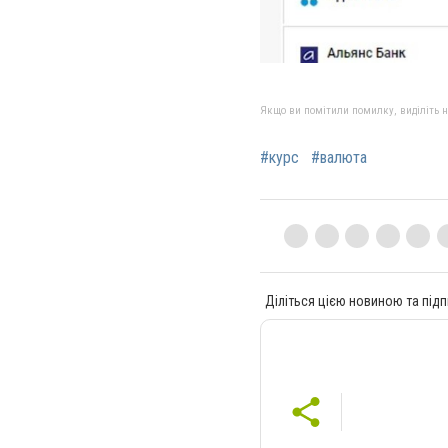
Якщо ви помітили помилку, виділіть нео
#курс
#валюта
Діліться цією новиною та підп