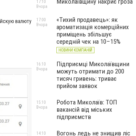
Миколаївщину накриє гроза
17:10
Вчора
«Тихий продавець»: як
17:00
ейскую валюту
Вчора
ароматизація комерційних
приміщень збільшує
середній чек на 10–15%
НОВИНИ КОМПАНІЙ
Підприємці Миколаївщини
16:10
Вчора
можуть отримати до 200
тисяч гривень: триває
прийом заявок
Робота Миколаїв: ТОП
15:10
Вчора
вакансій від міських
підприємств
Вогонь ледь не знищив ліс
14:10