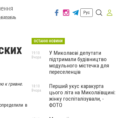
шення
Рус
-відповідь
ОСТАННІ НОВИНИ
ских
У Миколаєві депутати
19:10
Вчора
підтримали будівництво
модульного містечка для
переселенців
ю к гривне.
Перший укус каракурта
18:10
Вчора
цього літа на Миколаївщині:
жінку госпіталізували, -
ФОТО
определили в