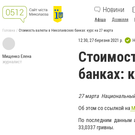
Новини
Афіша
Дозвілля
Головна
Стоимость валюты в Николаевских банках: курс на 27 марта
12:30, 27 березня 2021 р.
Н
Стоимост
Мищенко Елена
журналист
банках: 
27 марта Национальный 
Об этом со ссылкой на
М
По последним данным а
33,0337 гривны.