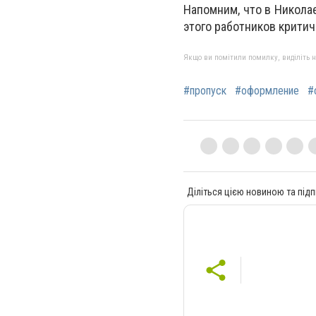
Напомним, что в Никола
этого работников крити
Якщо ви помітили помилку, виділіть нео
#пропуск
#оформление
#
Діліться цією новиною та підп