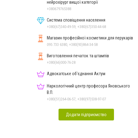
нейрохірург вищої категорії
+380679765388
Система сповіщення населення
+380(67)340-49-59, +380(67)350-44-68
Магазин професійної косметики для перукарів
095 733 6380, +380(93)864-34-58
Виготовлення печаток та штампів
+380(66)000-76-28
Адвокатське об'єднання Актум
Наркологічний центр професора Яновського
В.П.
+380(51)264-06-57, +380(97)538-97-07
Додати підприємство