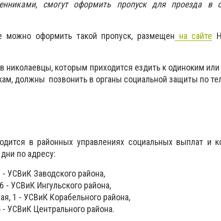
енниками, смогут оформить пропуск для проезда в 
е можно оформить такой пропуск, размещен
на сайте
Н
в николаевцы, которым приходится ездить к одиноким ил
кам, должны позвонить в органы социальной защиты по те
одится в районных управлениях социальных выплат и к
 дни по адресу:
1 - УСВиК Заводского района,
6 - УСВиК Ингульского района,
ая, 1 - УСВиК Корабельного района,
5 - УСВиК Центрального района.