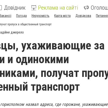
Довідник
Реклама на сайті
Оголо
Вакансії
Погода
Нерухомість
Карта міста
Довідкова
Питання
лучат пропуск в общественный транспорт
адійне джерело
вцы, ухаживающие за
и и одинокими
никами, получат пропу
енный транспорт
 горисполком назвал адреса, где горожане, ухаживающи