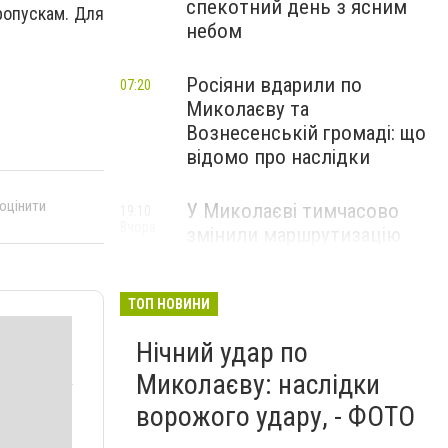
спекотний день з ясним
ропускам. Для
небом
Росіяни вдарили по
07:20
Миколаєву та
Вознесенській громаді: що
відомо про наслідки
 оцінити
У Миколаєві тимчасово
19:10
Вчора
змінили маршрутизацію
пацієнтів з інсультом: куди
звертатися
ТОП НОВИНИ
Нічний удар по
Миколаєву: наслідки
ворожого удару, - ФОТО