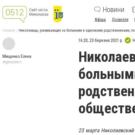
Новини
Афіша
Дозвілля
Головна
Николаевцы, ухаживающие за больными и одинокими родственниками, по
16:20, 23 березня 2021 р.
Н
Николае
Мищенко Елена
журналист
больным
родствен
обществ
23 марта Николаевский