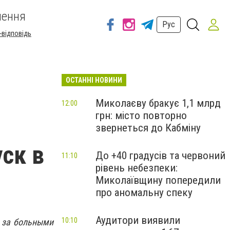
шення
Рус
-відповідь
ОСТАННІ НОВИНИ
Миколаєву бракує 1,1 млрд
12:00
грн: місто повторно
звернеться до Кабміну
ск в
До +40 градусів та червоний
11:10
рівень небезпеки:
Миколаївщину попередили
про аномальну спеку
Аудитори виявили
10:10
е за больными