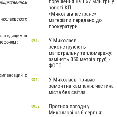
порушення на 1,67 млн грн у
общественном
роботі КП
«Миколаївпастранс»:
иколаевского
матеріали передано до
прокуратури
и находящимся
У Миколаєві
09:10
лефонам :
реконструюють
магістральну тепломережу:
замінять 350 метрів труб, -
ФОТО
омпенсаций с
У Миколаєві триває
08:10
ремонтна кампанія: частина
міста без світла
Прогноз погоди у
08:02
Миколаєві на 6 серпня: