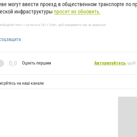
еве могут ввести проезд в общественном транспорте по п
ческой инфраструктуры
просят их обновить.
бхідний текст і натисніть Ctrl + Enter, щоб повідомити про це редакцію
соцзащита
0,0
Оцініть першим
Авторизуйтесь
, щоб
исуйтесь на наші канали