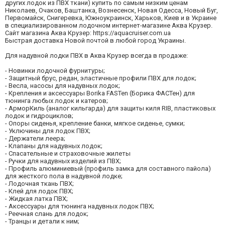
других лодок из ПВХ ткани) купить по самым низким ценам
Николаев, Очаков, Баштанка, Вознесенск, Новая Одесса, Новый Буг,
Первомайск, Снигеревка, Южноукраинск, Харьков, Киев и в Украине
в специализированном лодочном интернет-магазине Аква Крузер.
Сайт магазина Аква Крузер: https://aquacruiser.com.ua
Быстрая доставка Новой почтой в любой город Украины.
Для надувной лодки ПВХ в Аква Крузер всегда в продаже:
- Новинки лодочной фурнитуры;
- Защитный брус, редан, эластичные профили ПВХ для лодок;
- Весла, насосы для надувных лодок;
- Крепления и аксессуары Borika FASTen (Борика ФАСТен) для
тюнинга любых лодок и катеров;
- АрморКиль (аналог кильгарда) для защиты киля RIB, пластиковых
лодок и гидроциклов;
- Опоры сиденья, крепление банки, мягкое сиденье, сумки;
- Уключины для лодок ПВХ;
- Держатели леера;
- Клапаны для надувных лодок;
- Спасательные и страховочные жилеты
- Ручки для надувных изделий из ПВХ;
- Профиль алюминиевый (профиль замка для составного пайола)
для жесткого пола в надувной лодке;
- Лодочная ткань ПВХ;
- Клей для лодок ПВХ;
- Жидкая латка ПВХ;
- Аксессуары для тюнинга надувных лодок ПВХ;
- Реечная слань для лодок;
- Транцы и детали к ним;