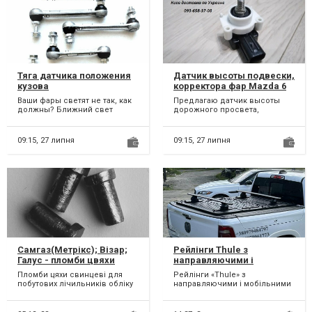
Тяга датчика положения
Датчик высоты подвески,
кузова
корректора фар Mazda 6
Ваши фары светят не так, как
Предлагаю датчик высоты
должны? Ближний свет
дорожного просвета,
теперь указывает вниз, или
корректора фар. новые
встречные водители морг...
1100гр. Для Mazda 6, Mazda
Сx5,...
09:15,
27 липня
09:15,
27 липня
Самгаз(Метрікс); Візар;
Рейлінги Thule з
Галус - пломби цвяхи
направляючими і
свинцеві для побутових
мобільними кітами для
Пломби цяхи свинцеві для
Рейлінги «Thule» з
лічильників обліку
силової кришки кузова
побутових лічильників обліку
направляючими і мобільними
пікапа від Tuning BVV.
Розміри, мм ( d шляпки; d
кітами 22000 грн. на силову
Крышка кузова пикапа,
ніжки; висота за...
кришку кузова пікапа. Криш...