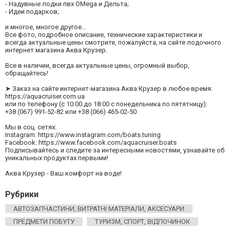
- Надувные лодки пвх OMega и Дельта;
- Идеи подарков;
и многое, многое другое...
Все фото, подробное описание, технические характеристики и
всегда актуальные цены смотрите, пожалуйста, на сайте лодочного
интернет магазина Аква Крузер.
Все в наличии, всегда актуальные цены, огромный выбор,
обращайтесь!
➤ Заказ на сайте интернет-магазина Аква Крузер в любое время:
https://aquacruiser.com.ua
или по телефону (с 10:00 до 18:00 с понедельника по пятятницу):
+38 (067) 991-52-82 или +38 (066) 465-02-50
Мы в соц. сетях:
Instagram: https://www.instagram.com/boats.tuning
Facebook: https://www.facebook.com/aquacruiser.boats
Подписывайтесь и следите за интересными новостями, узнавайте об
уникальных продуктах первыми!
Аква Крузер - Ваш комфорт на воде!
Рубрики
АВТОЗАПЧАСТИНИ, ВИТРАТНІ МАТЕРІАЛИ, АКСЕСУАРИ
ПРЕДМЕТИ ПОБУТУ
ТУРИЗМ, СПОРТ, ВІДПОЧИНОК