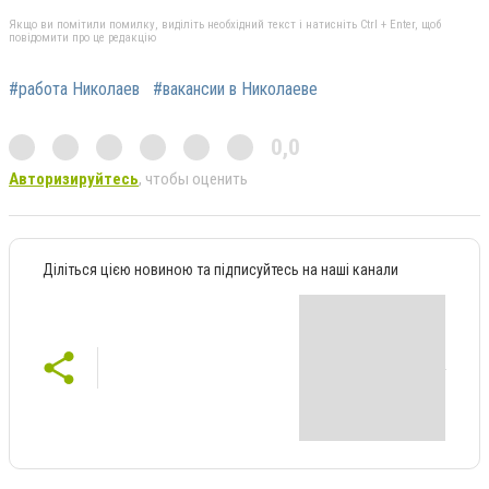
Якщо ви помітили помилку, виділіть необхідний текст і натисніть Ctrl + Enter, щоб
повідомити про це редакцію
#работа Николаев
#вакансии в Николаеве
0,0
Авторизируйтесь
, чтобы оценить
Діліться цією новиною та підписуйтесь на наші канали