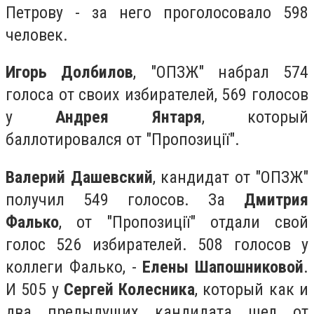
Петрову - за него проголосовало 598
человек.
Игорь Долбилов
, "ОПЗЖ" набрал 574
голоса от своих избирателей, 569 голосов
у
Андрея Янтаря
, который
баллотировался от "Пропозиції".
Валерий Дашевский
, кандидат от "ОПЗЖ"
получил 549 голосов. За
Дмитрия
Фалько
, от "Пропозиції" отдали свой
голос 526 избирателей. 508 голосов у
коллеги Фалько, -
Елены Шапошниковой
.
И 505 у
Сергей Колесника
, который как и
два предыдущих кандидата шел от