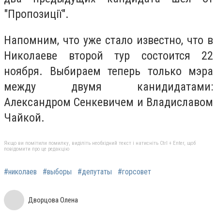
"Пропозиції".
Напомним, что уже стало известно, что в
Николаеве второй тур состоится 22
ноября. Выбираем теперь только мэра
между двумя канидидатами:
Александром Сенкевичем и Владиславом
Чайкой.
Якщо ви помітили помилку, виділіть необхідний текст і натисніть Ctrl + Enter, щоб
повідомити про це редакцію
#николаев
#выборы
#депутаты
#горсовет
Дворцова Олена